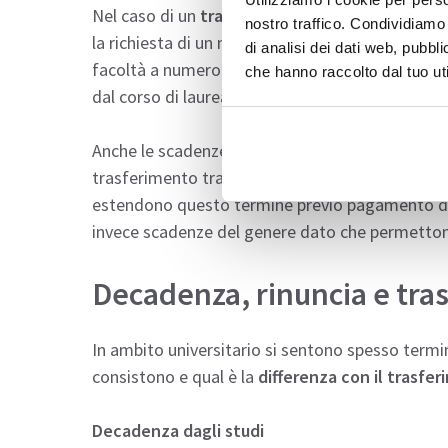
Nel caso di un
trasferimento esterno
, potrebb
nostro traffico. Condividiamo 
la richiesta di un nulla osta. Solitamente non è
di analisi dei dati web, pubbl
facoltà a numero aperto (come quelle delle uni
che hanno raccolto dal tuo uti
dal corso di laurea di provenienza e da quello d
Anche le scadenze possono variare: ad esempio, 
trasferimento tra
agosto e settembre
, con un
estendono questo termine previo pagamento di
invece scadenze del genere dato che permetto
Decadenza, rinuncia e tras
In ambito universitario si sentono spesso termi
consistono e qual è la
differenza con il trasfer
Decadenza dagli studi