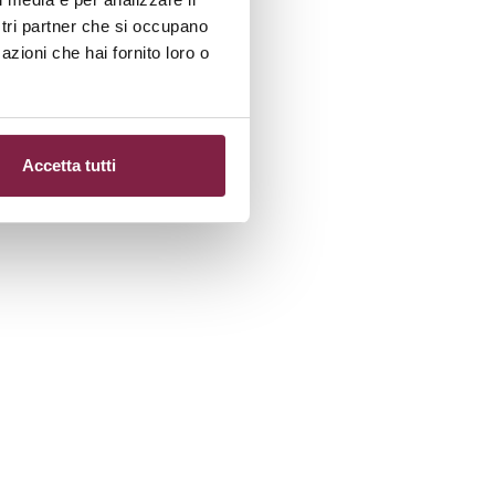
ostri partner che si occupano
azioni che hai fornito loro o
Accetta tutti