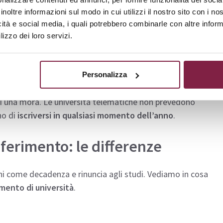
e essere necessario il pagamento della tassa di congedo e
inoltre informazioni sul modo in cui utilizzi il nostro sito con i n
 necessario rifare il test di ammissione passando da una
icità e social media, i quali potrebbero combinarle con altre inform
versità online) a una a numero chiuso, ma dipende sempre
lizzo dei loro servizi.
i destinazione
le università frontali aprono la procedura di
Personalizza
a scadenza ideale fissata al 31 ottobre; alcuni atenei
 una mora. Le università telematiche non prevedono
no di
iscriversi in qualsiasi momento dell’anno
.
ferimento: le differenze
ni come decadenza e rinuncia agli studi. Vediamo in cosa
imento di università
.