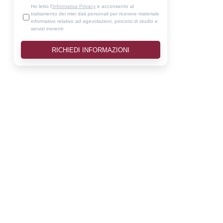
Ho letto l'
Informativa Privacy
e acconsento al
trattamento dei miei dati personali per ricevere materiale
informativo relativo ad agevolazioni, percorsi di studio e
servizi inerenti