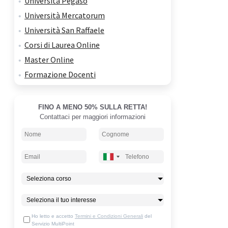
Università Pegaso
Università Mercatorum
Università San Raffaele
Corsi di Laurea Online
Master Online
Formazione Docenti
FINO A MENO 50% SULLA RETTA!
Contattaci per maggiori informazioni
Ho letto e accetto
Termini e Condizioni Generali
del
Servizio MultiPoint