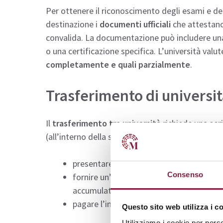
Per ottenere il riconoscimento degli esami e dei
destinazione i
documenti ufficiali
che attestano 
convalida. La documentazione può includere una 
o una certificazione specifica. L’università valu
completamente e quali parzialmente
.
Trasferimento di universi
Il
trasferimento tra università
richiede una ser
(all’interno della stessa università ma in un cors
presentare di un’istanza di trasferiment
Consenso
fornire un’autocertificazione o altra doc
accumulati e i programmi degli insegnam
pagare l’indennità di passaggio, la cui ci
Questo sito web utilizza i c
Utilizziamo i cookie per perso