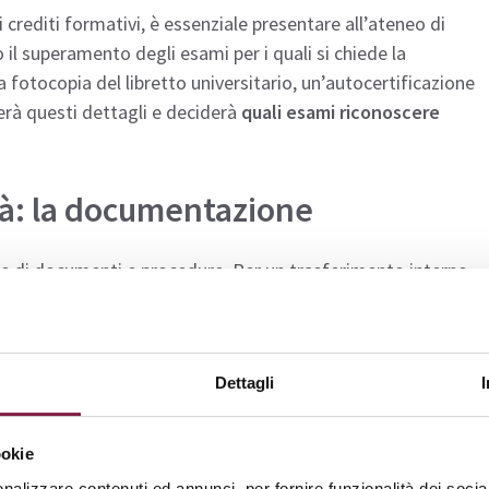
 crediti formativi, è essenziale presentare all’ateneo di
il superamento degli esami per i quali si chiede la
fotocopia del libretto universitario, un’autocertificazione
terà questi dettagli e deciderà
quali esami riconoscere
tà: la documentazione
ie di documenti e procedure. Per un trasferimento interno
o di laurea diverso), gli studenti devono:
o;
Dettagli
umentazione che attesti gli esami sostenuti, i crediti
enti seguiti;
fra varia a seconda dell’università.
ookie
nalizzare contenuti ed annunci, per fornire funzionalità dei socia