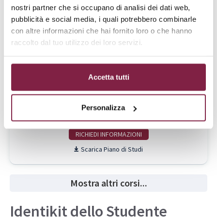
Da € 1788 a € 3600
nostri partner che si occupano di analisi dei dati web,
pubblicità e social media, i quali potrebbero combinarle
RICHIEDI INFO
con altre informazioni che hai fornito loro o che hanno
Piano di Studi
raccolto dal tuo utilizzo dei loro servizi.
Scienze Motorie
Accetta tutti
Laurea Triennale
Scienze Motorie
L-22
Personalizza
Da € 1788 a € 3600
RICHIEDI INFO
Piano di Studi
Mostra altri corsi...
Identikit dello Studente