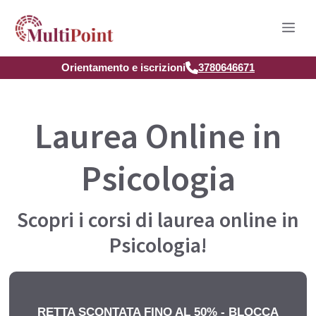
Vai
Men
al
contenuto
Orientamento e iscrizioni
3780646671
Laurea Online in
Psicologia
Scopri i corsi di laurea online in
Psicologia!
RETTA SCONTATA FINO AL 50% - BLOCCA