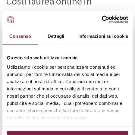
Costi laurea online in
Psicologia
I costi della laurea online in Psicologia offerta dalla
Consenso
Dettagli
Informazioni sui cookie
Mercatorum vanno dai
1.5
00 ai 3.600 euro
, a cui si
aggiungono:
Questo sito web utilizza i cookie
la tassa per i servizi di segreteria: 142 €
Utilizziamo i cookie per personalizzare contenuti ed
la tassa regionale: 140 €
annunci, per fornire funzionalità dei social media e per
la tassa per gli esami fuori sede: 150 €
analizzare il nostro traffico. Condividiamo inoltre
informazioni sul modo in cui utilizzi il nostro sito con i
Le università telematiche, in particolare, offrono una
nostri partner che si occupano di analisi dei dati web,
pubblicità e social media, i quali potrebbero combinarle
maggiore convenienza economica
per diversi motivi:
con altre informazioni che hai fornito loro o che hanno
raccolto dal tuo utilizzo dei loro servizi.
riduzione dei costi associati
: gli studenti non
devono sostenere spese per trasporti, vitto e