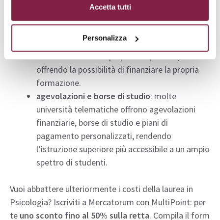
alloggio, riducendo notevolmente i costi
Accetta tutti
generali associati alla vita universitaria.
flessibilità e lavoro
: la modalità online
Personalizza
permette agli studenti di conciliare gli studi
con un lavoro a tempo pieno o parziale,
offrendo la possibilità di finanziare la propria
formazione.
agevolazioni e borse di studio
: molte
università telematiche offrono agevolazioni
finanziarie, borse di studio e piani di
pagamento personalizzati, rendendo
l’istruzione superiore più accessibile a un ampio
spettro di studenti.
Vuoi abbattere ulteriormente i costi della laurea in
Psicologia? Iscriviti a Mercatorum con MultiPoint: per
te
uno sconto fino al 50% sulla retta
. Compila il form