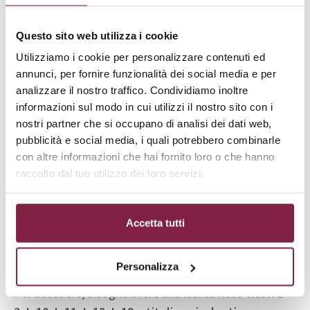
Moderna Pegaso
Questo sito web utilizza i cookie
Il corso di Laurea Magistrale in Filologia Moderna e
Utilizziamo i cookie per personalizzare contenuti ed
Comparata (LM-14) offerto dall’Università Telematica
annunci, per fornire funzionalità dei social media e per
Pegaso mira a formare professionisti con
analizzare il nostro traffico. Condividiamo inoltre
competenze avanzate in
filologia, letteratura e
informazioni sul modo in cui utilizzi il nostro sito con i
digital humanities
.
nostri partner che si occupano di analisi dei dati web,
pubblicità e social media, i quali potrebbero combinarle
con altre informazioni che hai fornito loro o che hanno
Il percorso è strutturato su due anni e prevede due
raccolto dal tuo utilizzo dei loro servizi.
indirizzi: “Lettere Moderne” e “Letterature Comparate
e Transmedialità,” con focus su discipline filologiche,
didattica, e nuove tecnologie. Gli
sbocchi lavorativi
Accetta tutti
includono insegnamento, ricerca accademica, editoria
digitale e gestione di progetti culturali.
Personalizza
Per accedere, bisogna avere una laurea nelle
classi L-