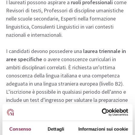
I laureati possono aspirare a
ruoli professionali
come
Revisori di testi, Professori di discipline umanistiche
nelle scuole secondarie, Esperti nella formazione
linguistica, Consulenti Linguistici in vari contesti
nazionali e internazionali.
I candidati devono possedere una
laurea triennale in
aree specifiche
o avere conoscenze curriculari in
ambiti disciplinari correlati. È richiesta un’ottima
conoscenza della lingua italiana e una competenza
adeguata in una lingua straniera europea (livello B2).
L’iscrizione è possibile in qualsiasi periodo dell’anno e
include un test d’ingresso per valutare la preparazione
del candidato.
Corso di Laurea in Filologia
Consenso
Dettagli
Informazioni sui cookie