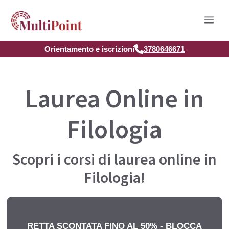
Vai
Men
al
contenuto
Orientamento e iscrizioni
3780646671
Laurea Online in
Filologia
Scopri i corsi di laurea online in
Filologia!
RETTA SCONTATA FINO AL 50% - BLOCCA