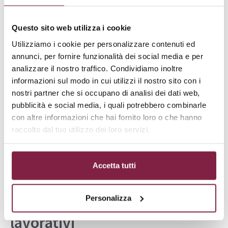
Il piano di studi del
corso di laurea online in Beni
culturali
mantiene gli
standard qualitativi
Questo sito web utilizza i cookie
dell’istruzione tradizionale
, integrando discipline
Utilizziamo i cookie per personalizzare contenuti ed
fondamentali come storia dell’arte, archeologia,
annunci, per fornire funzionalità dei social media e per
museologia, storia medievale e moderna, letteratura
analizzare il nostro traffico. Condividiamo inoltre
italiana e discipline demo-etno-antropologiche.
informazioni sul modo in cui utilizzi il nostro sito con i
Particolare attenzione è dedicata alle nuove
nostri partner che si occupano di analisi dei dati web,
pubblicità e social media, i quali potrebbero combinarle
tecnologie applicate ai beni culturali, includendo
con altre informazioni che hai fornito loro o che hanno
moduli su digitalizzazione del patrimonio, sistemi
raccolto dal tuo utilizzo dei loro servizi.
informativi per i beni culturali, tecniche di
documentazione digitale e comunicazione
multimediale del patrimonio artistico.
Accetta tutti
Beni Culturali L-1: sbocchi
Personalizza
lavorativi