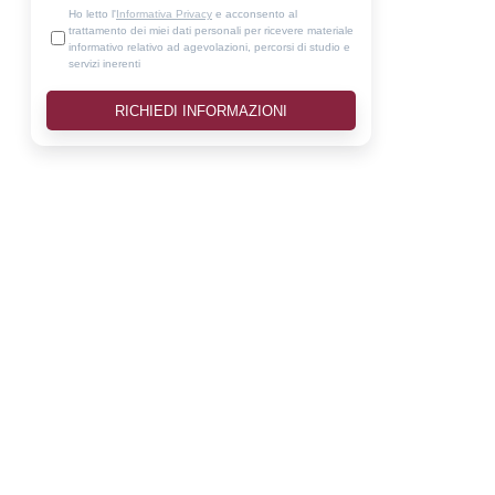
Ho letto l'
Informativa Privacy
e acconsento al
trattamento dei miei dati personali per ricevere materiale
informativo relativo ad agevolazioni, percorsi di studio e
servizi inerenti