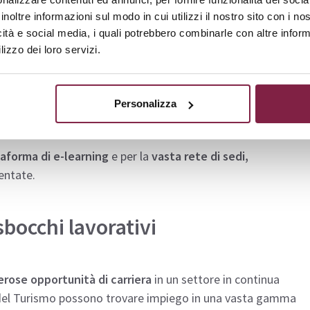
Piano di Studi
inoltre informazioni sul modo in cui utilizzi il nostro sito con i n
icità e social media, i quali potrebbero combinarle con altre inform
lizzo dei loro servizi.
aurea riconosciuti dal MIUR
, con una modalità di
ri sede sia a professionisti. Grazie a lezioni online e
possono organizzare il proprio studio in base alle esigenze
Personalizza
80 CFU necessari per la laurea triennale.
taforma di e-learning
e per la
vasta rete di sedi,
entate.
sbocchi lavorativi
erose opportunità di carriera
in un settore in continua
ze del Turismo possono trovare impiego in una vasta gamma