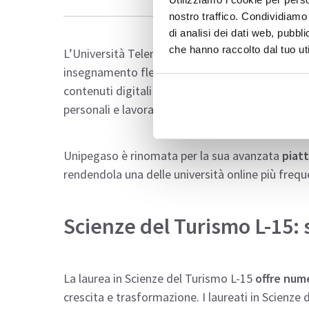
nostro traffico. Condividiamo 
di analisi dei dati web, pubbl
che hanno raccolto dal tuo uti
L’Università Telematica Pegaso offre
corsi di l
insegnamento flessibile adatta sia a studenti fuo
contenuti digitali accessibili h24, gli studenti 
personali e lavorative, mirando a completare i 1
Unipegaso è rinomata per la sua avanzata
piat
rendendola una delle università online più frequ
Scienze del Turismo L-15: 
La laurea in Scienze del Turismo L-15
offre num
crescita e trasformazione. I laureati in Scien