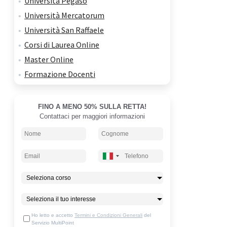
Università Pegaso
Università Mercatorum
Università San Raffaele
Corsi di Laurea Online
Master Online
Formazione Docenti
FINO A MENO 50% SULLA RETTA!
Contattaci per maggiori informazioni
Ho letto e accetto
Termini e Condizioni Generali
del
Servizio MultiPoint