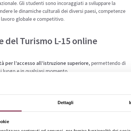
ionale. Gli studenti sono incoraggiati a sviluppare la
ndere le dinamiche culturali dei diversi paesi, competenze
 lavoro globale e competitivo.
e del Turismo L-15 online
tà per l’accesso all’istruzione superiore,
permettendo di
asi luogo e in qualsiasi momento.
nte anche presso l’
Università telematica Pegaso
.
Dettagli
Ateneo:
Costo:
ookie
RICHIEDI INFO
Da € 1788 a € 3600
rismo
UniPegaso
Verifica costo agevolato
nalizzare contenuti ed annunci, per fornire funzionalità dei socia