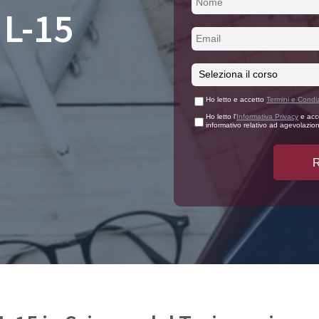
 L-15
e Iscriversi
PA 110 e Lode
110 e Lode
30 e 60 CFU per l’Insegnamento
e 60 CFU per l’Insegnamento
cializzazione per il Sostegno
Ho letto e accetto
Termini e Condiz
Ho letto l'
Informativa Privacy
e acco
informativo relativo ad agevolazioni