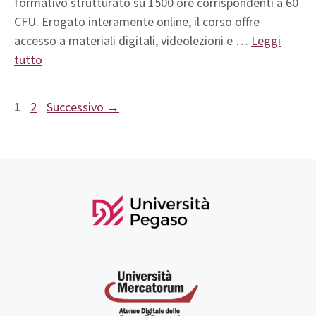
formativo strutturato su 1500 ore corrispondenti a 60
CFU. Erogato interamente online, il corso offre
accesso a materiali digitali, videolezioni e …
Leggi
tutto
Pagina
Pagina
1
2
Successivo
→