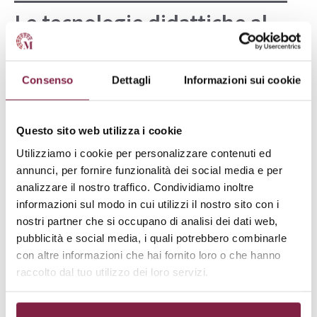
Le tecnologie didattiche al
servizio della scuola – Pegaso
Consenso
Dettagli
Informazioni sui cookie
Scopri tutte le info sul Corso di Perfezionamento in Le
tecnologie didattiche al servizio della scuola
Questo sito web utilizza i cookie
Unipegaso Il Corso di Perfezionamento in Tecnologie
Utilizziamo i cookie per personalizzare contenuti ed
Didattiche al servizio della scuola offerto da Pegaso
annunci, per fornire funzionalità dei social media e per
rappresenta un’opportunità formativa biennale
analizzare il nostro traffico. Condividiamo inoltre
strutturata su 3000 ore didattiche e 120 CFU. Il
informazioni sul modo in cui utilizzi il nostro sito con i
percorso si svolge in modalità online, garantendo
nostri partner che si occupano di analisi dei dati web,
accesso continuo alle lezioni …
Leggi tutto
pubblicità e social media, i quali potrebbero combinarle
con altre informazioni che hai fornito loro o che hanno
raccolto dal tuo utilizzo dei loro servizi.
Corso di Formazione in Le reti