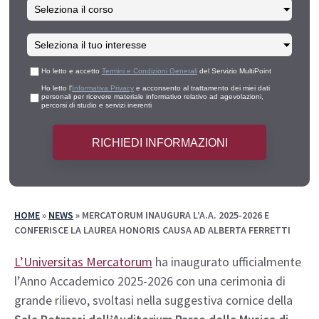
Ho letto e accetto
Termini e Condizioni Generali
del Servizio MultiPoint
Ho letto l'
Informativa Privacy
e acconsento al trattamento dei miei dati
personali per ricevere materiale informativo relativo ad agevolazioni,
percorsi di studio e servizi inerenti
HOME
»
NEWS
»
MERCATORUM INAUGURA L’A.A. 2025-2026 E
CONFERISCE LA LAUREA HONORIS CAUSA AD ALBERTA FERRETTI
L’Universitas Mercatorum
ha inaugurato ufficialmente
l’Anno Accademico 2025-2026 con una cerimonia di
grande rilievo, svoltasi nella suggestiva cornice della