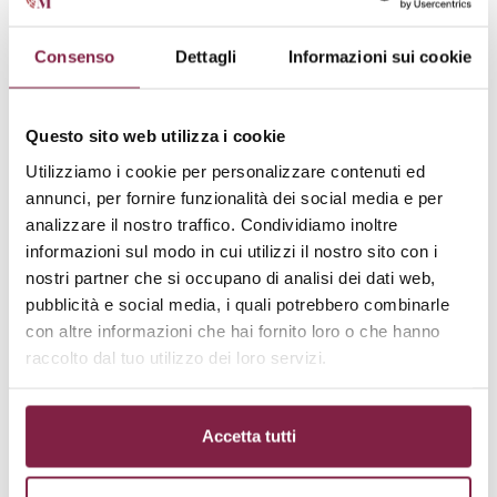
Momento clou della cerimonia è stato il conferimento
Consenso
Dettagli
Informazioni sui cookie
della
laurea magistrale honoris causa in
Comunicazione Digitale e Marketing ad Alberta
Ferrett
i, icona della moda italiana e simbolo del Made
Questo sito web utilizza i cookie
in Italy nel mondo. La laudatio, tenuta dalla
Utilizziamo i cookie per personalizzare contenuti ed
professoressa Alessandra Micozzi
, ha ripercorso il
annunci, per fornire funzionalità dei social media e per
contributo della stilista alla valorizzazione della
analizzare il nostro traffico. Condividiamo inoltre
cultura artigianale e alla comunicazione
informazioni sul modo in cui utilizzi il nostro sito con i
nostri partner che si occupano di analisi dei dati web,
contemporanea del brand Italia.
pubblicità e social media, i quali potrebbero combinarle
con altre informazioni che hai fornito loro o che hanno
Emozionata,
Ferretti ha sottolineato come
“la
raccolto dal tuo utilizzo dei loro servizi.
creatività e la responsabilità sociale siano parte
integrante del successo di ogni impresa”,
aggiungendo che “la comunicazione digitale ha
Accetta tutti
cambiato il modo di raccontare la moda, ma non i suoi
valori fondamentali: autenticità, bellezza e rispetto