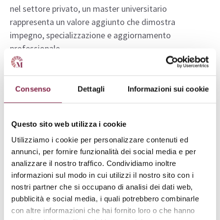
nel settore privato, un master universitario
rappresenta un valore aggiunto che dimostra
impegno, specializzazione e aggiornamento
professionale.
Ottenere avanzamenti di carriera
: in molti casi, il
possesso di un titolo post-laurea è considerato
Consenso
Dettagli
Informazioni sui cookie
requisito preferenziale o necessario per accedere a
ruoli di maggiore responsabilità.
Questo sito web utilizza i cookie
Utilizziamo i cookie per personalizzare contenuti ed
Inoltre,
l’efficacia dei master è garantita dalla
annunci, per fornire funzionalità dei social media e per
struttura dei corsi stessi
: ogni programma è
analizzare il nostro traffico. Condividiamo inoltre
costruito secondo i criteri fissati dal MUR per quanto
informazioni sul modo in cui utilizzi il nostro sito con i
riguarda durata, contenuti didattici, modalità di
nostri partner che si occupano di analisi dei dati web,
valutazione e rilascio dei CFU.
pubblicità e social media, i quali potrebbero combinarle
con altre informazioni che hai fornito loro o che hanno