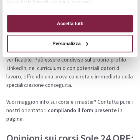
Anche i master part-time Sole 24 ORE non afferenti
raccolto dal tuo utilizzo dei loro servizi.
alla sfera universitaria sono altrettanto validi: al
termine del percorso, infatti, gli iscritti ricevono
un
Accetta tutti
certificato ufficiale e un badge digitale
che
attestano le competenze acquisite e l’impegno
dimostrato. Il badge, rilasciato come NFT (Non-
Personalizza
Fungible Token), è unico, personalizzato e facilmente
verificabile. Può essere condiviso sul proprio profilo
LinkedIn, nel curriculum o con potenziali datori di
lavoro, offrendo una prova concreta e immediata della
specializzazione conseguita.
Vuoi maggiori info sui corsi e i master? Contatta pure i
nostri orientatori
compilando il form presente in
pagina
.
Opinioni sui corsi Sole 24 ORE: