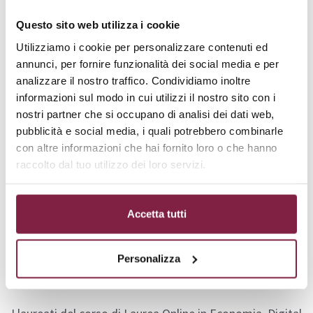
attività di tirocinio e un laboratorio di ricerca
economica, che offrono l’opportunità di applicare le
Questo sito web utilizza i cookie
conoscenze acquisite in contesti reali. Il corso si
Utilizziamo i cookie per personalizzare contenuti ed
conclude con la redazione e la discussione di una tesi di
annunci, per fornire funzionalità dei social media e per
laurea, che rappresenta un’importante occasione di
analizzare il nostro traffico. Condividiamo inoltre
sintesi e approfondimento delle competenze sviluppate
informazioni sul modo in cui utilizzi il nostro sito con i
nostri partner che si occupano di analisi dei dati web,
durante il percorso di studi.
Questa struttura
pubblicità e social media, i quali potrebbero combinarle
consente agli studenti di integrare teoria e pratica,
con altre informazioni che hai fornito loro o che hanno
preparandoli efficacemente per il mondo del lavoro
.
raccolto dal tuo utilizzo dei loro servizi.
Scarica il
PDF completo
per approfondire l’intero
percorso di studi ed entrare nello specifico di ogni
Accetta tutti
singolo esame proposto dal corso di laurea.
Personalizza
Sbocchi lavorativi