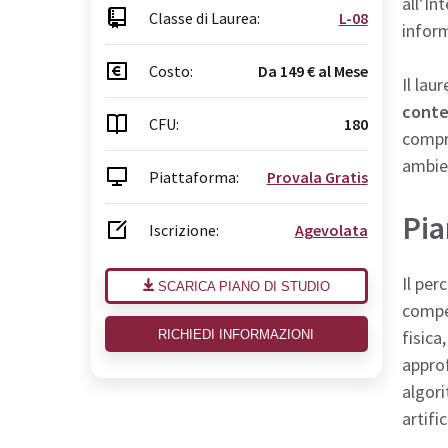
all’In
Classe di Laurea:
L-08
inform
Costo:
Da 149 € al Mese
Il lau
conte
CFU:
180
compre
ambien
Piattaforma:
Provala Gratis
Pia
Iscrizione:
Agevolata
Il per
SCARICA PIANO DI STUDIO
compe
fisica
RICHIEDI INFORMAZIONI
approf
algori
artifi