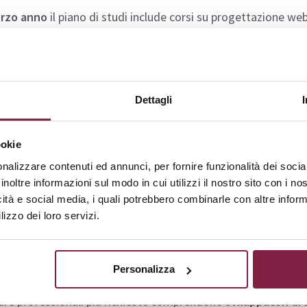
rzo anno
il piano di studi include corsi su progettazione web,
menti di management aziendale e materie opzionali. Il corso
clude con una prova finale. La metodologia didattica si basa 
i e casi applicativi sviluppati in collaborazione con il mondo d
Dettagli
ca il PDF completo
per approfondire l’intero percorso di stud
proposto dal corso di laurea.
ookie
cchi lavorativi
nalizzare contenuti ed annunci, per fornire funzionalità dei socia
inoltre informazioni sul modo in cui utilizzi il nostro sito con i n
icità e social media, i quali potrebbero combinarle con altre inform
so prepara figure professionali in grado di operare trasversa
lizzo dei loro servizi.
lizzazione dei processi e nello sviluppo di soluzioni tecn
o in aziende manifatturiere, software house, startup innovati
strazioni, centri di ricerca e infrastrutture tecnologiche.
Personalizza
ure professionali più richieste comprendono
sviluppatori di 