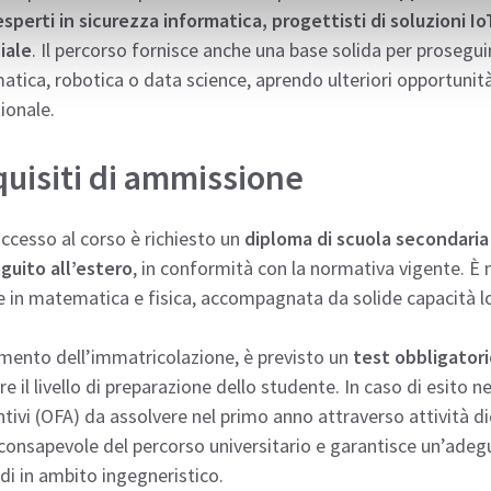
esperti in sicurezza informatica, progettisti di soluzioni IoT
ciale
. Il percorso fornisce anche una base solida per prosegui
atica, robotica o data science, aprendo ulteriori opportunità
ionale.
uisiti di ammissione
accesso al corso è richiesto un
diploma di scuola secondaria
guito all’estero
, in conformità con la normativa vigente. 
le in matematica e fisica, accompagnata da solide capacità lo
mento dell’immatricolazione, è previsto un
test obbligatori
re il livello di preparazione dello studente. In caso di esito
tivi (OFA) da assolvere nel primo anno attraverso attività 
consapevole del percorso universitario e garantisce un’adeg
udi in ambito ingegneristico.