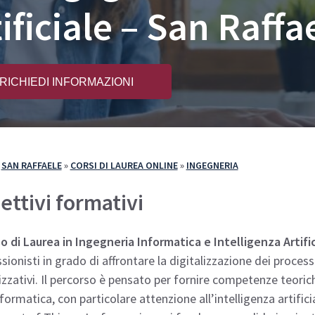
ificiale – San Raffa
e Iscriversi
PA 110 e Lode
110 e Lode
30 e 60 CFU per l’Insegnamento
e 60 CFU per l’Insegnamento
RICHIEDI INFORMAZIONI
cializzazione per il Sostegno
»
SAN RAFFAELE
»
CORSI DI LAUREA ONLINE
»
INGEGNERIA
ettivi formativi
o di Laurea in Ingegneria Informatica e Intelligenza Artifi
sionisti in grado di affrontare la digitalizzazione dei processi
zzativi. Il percorso è pensato per fornire competenze teoriche
nformatica, con particolare attenzione all’intelligenza artifici