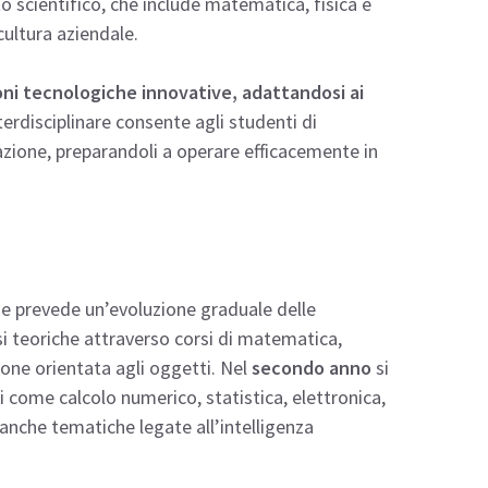
o scientifico, che include matematica, fisica e
cultura aziendale.
oni tecnologiche innovative, adattandosi ai
terdisciplinare consente agli studenti di
azione, preparandoli a operare efficacemente in
ri e prevede un’evoluzione graduale delle
si teoriche attraverso corsi di matematica,
one orientata agli oggetti. Nel
secondo anno
si
ome calcolo numerico, statistica, elettronica,
e anche tematiche legate all’intelligenza