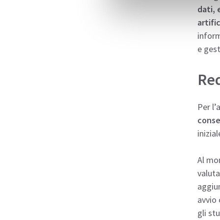
dati, 
artifi
inform
e gest
Req
Per l’
conse
inizia
Al mo
valuta
aggiun
avvio 
gli st