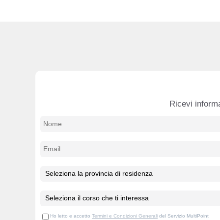
Ricevi informa
Ho letto e accetto
Termini e Condizioni Generali
del Servizio MultiPoint