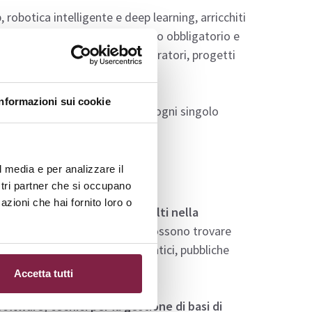
 robotica intelligente e deep learning, arricchiti
 prevede un tirocinio formativo obbligatorio e
sul learning by doing, con laboratori, progetti
el lavoro.
Informazioni sui cookie
i ed entrare nello specifico di ogni singolo
l media e per analizzare il
ostri partner che si occupano
azioni che hai fornito loro o
lmente in
tutti i settori coinvolti nella
ologiche avanzate
. I laureati possono trovare
ve, imprese di servizi informatici, pubbliche
Accetta tutti
software, tecnici per la gestione di basi di