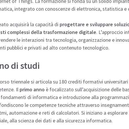
ternet of Things. La formazione si fonda su un solido impiant
atica, integrato con conoscenze di elettronica, statistica e 
reato acquisirà la capacità di
progettare e sviluppare soluzi
sti complessi della trasformazione digitale
. L’approccio in
ndere le interazioni tra tecnologia, organizzazione e innov
ti pubblici e privati ad alto contenuto tecnologico.
no di studi
corso triennale si articola su 180 crediti formativi universita
tenze. Il
primo anno
è focalizzato sull’acquisizione delle ba
, fondamenti di informatica e introduzione alla programmazi
ondiscono le competenze tecniche attraverso insegnamenti c
tmi, automazione e reti di calcolatori. Si iniziano a esplorar
ciale, alla scienza dei dati e alla sicurezza informatica.