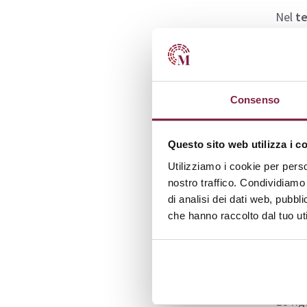
Nel
te
da ele
si con
pratic
Consenso
Scari
esame 
Questo sito web utilizza i c
Sbo
Utilizziamo i cookie per perso
nostro traffico. Condividiamo 
di analisi dei dati web, pubbl
Il cor
che hanno raccolto dal tuo uti
digita
impieg
ammini
Le fig