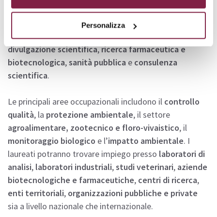
compiti sia nel settore pubblico che in quello privato,
come
analisi di laboratorio
,
valutazione ambientale
,
Personalizza
biologia molecolare e genetica
,
educazione e
divulgazione scientifica
,
ricerca farmaceutica e
biotecnologica
,
sanità pubblica
e
consulenza
scientifica
.
Le principali aree occupazionali includono il
controllo
qualità
, la
protezione ambientale
, il settore
agroalimentare, zootecnico e floro-vivaistico
, il
monitoraggio biologico
e l’
impatto ambientale
. I
laureati potranno trovare impiego presso
laboratori di
analisi
,
laboratori industriali
,
studi veterinari
,
aziende
biotecnologiche e farmaceutiche
,
centri di ricerca
,
enti territoriali
,
organizzazioni pubbliche e private
sia a livello nazionale che internazionale.