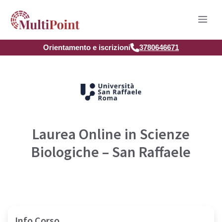
Vai
Men
al
contenuto
Orientamento e iscrizioni
3780646671
Laurea Online in Scienze
Biologiche – San Raffaele
Info Corso