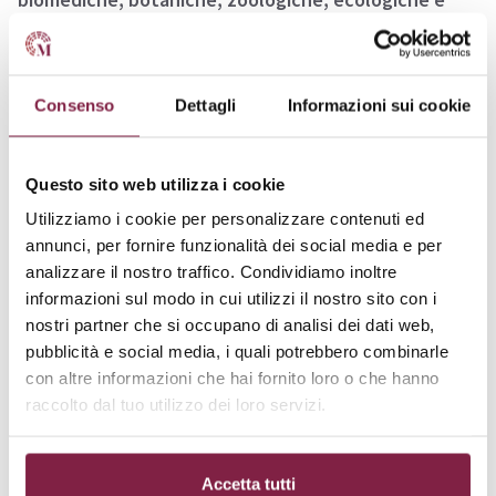
biomolecolari
. Gli studenti avranno anche l’opportunità
di svolgere
attività di tirocinio
presso aziende, centri
di ricerca, enti pubblici e privati in Italia o all’estero,
Consenso
Dettagli
Informazioni sui cookie
avvicinandosi così al mondo del lavoro nel settore delle
scienze biologiche.
Questo sito web utilizza i cookie
Scarica il
PDF completo
per approfondire l’intero
Utilizziamo i cookie per personalizzare contenuti ed
percorso di studi ed entrare nello specifico di ogni
annunci, per fornire funzionalità dei social media e per
singolo esame proposto dal corso di laurea.
analizzare il nostro traffico. Condividiamo inoltre
informazioni sul modo in cui utilizzi il nostro sito con i
nostri partner che si occupano di analisi dei dati web,
Sbocchi lavorativi
pubblicità e social media, i quali potrebbero combinarle
con altre informazioni che hai fornito loro o che hanno
I laureati in Scienze Biologiche potranno accedere alla
raccolto dal tuo utilizzo dei loro servizi.
professione di
Biologo Junior
, previa iscrizione all’albo
B dell’ordine professionale dei Biologi e il superamento
Accetta tutti
dell’Esame di Stato. Potranno svolgere una varietà di