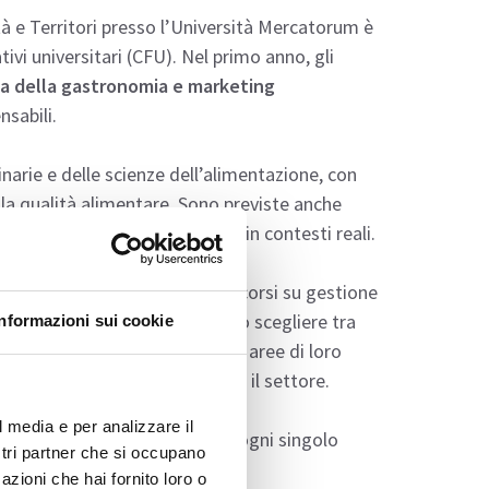
ità e Territori presso l’Università Mercatorum è
tivi universitari (CFU). Nel primo anno, gli
ria della gastronomia e marketing
sabili.
narie e delle scienze dell’alimentazione, con
lla qualità alimentare. Sono previste anche
licare le conoscenze teoriche in contesti reali.
onali e imprenditoriali
, con corsi su gestione
i territori. Gli studenti possono scegliere tra
Informazioni sui cookie
o formativo e specializzarsi in aree di loro
rea su un tema di rilevanza per il settore.
l media e per analizzare il
 ed entrare nello specifico di ogni singolo
ostri partner che si occupano
azioni che hai fornito loro o