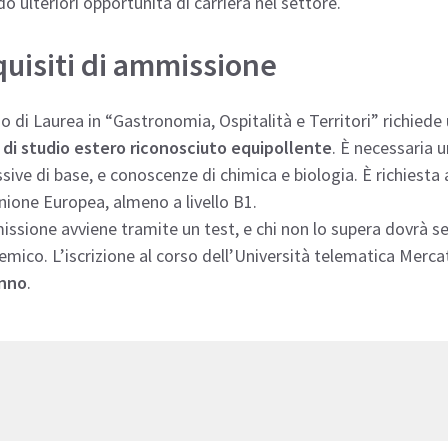
o ulteriori opportunità di carriera nel settore.
uisiti di ammissione
so di Laurea in “Gastronomia, Ospitalità e Territori” richiede
 di studio estero riconosciuto equipollente
. È necessaria u
sive di base, e conoscenze di chimica e biologia. È richiest
nione Europea, almeno a livello B1.
ssione avviene tramite un test, e chi non lo supera dovrà se
mico. L’iscrizione al corso dell’Università telematica Merc
anno
.