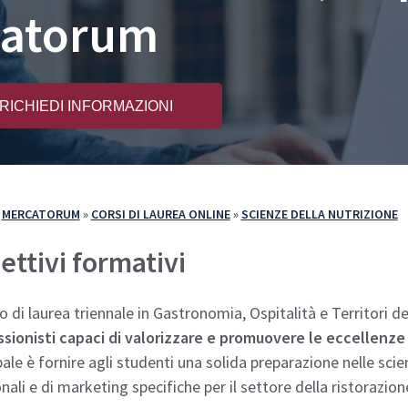
rcatorum
e Iscriversi
PA 110 e Lode
110 e Lode
30 e 60 CFU per l’Insegnamento
e 60 CFU per l’Insegnamento
RICHIEDI INFORMAZIONI
cializzazione per il Sostegno
»
MERCATORUM
»
CORSI DI LAUREA ONLINE
»
SCIENZE DELLA NUTRIZIONE
ettivi formativi
so di laurea triennale in Gastronomia, Ospitalità e Territori
ssionisti capaci di valorizzare e promuovere le eccellenz
pale è fornire agli studenti una solida preparazione nelle s
nali e di marketing specifiche per il settore della ristorazione