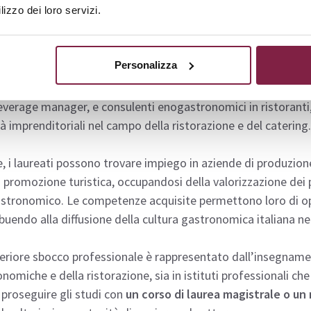
lizzo dei loro servizi.
cchi lavorativi
Personalizza
eati in
Gastronomia, Ospitalità e Territori dell’Università 
di carriere nel settore enogastronomico e dell’ospitalità.
verage manager, e consulenti enogastronomici in ristoranti, h
tà imprenditoriali nel campo della ristorazione e del catering.
e, i laureati possono trovare impiego in aziende di produzion
i promozione turistica, occupandosi della valorizzazione dei 
stronomico. Le competenze acquisite permettono loro di o
buendo alla diffusione della cultura gastronomica italiana n
eriore sbocco professionale è rappresentato dall’insegname
nomiche e della ristorazione, sia in istituti professionali che
proseguire gli studi con
un corso di laurea magistrale o un