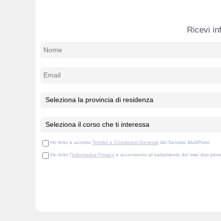
Ricevi in
Ho letto e accetto
Termini e Condizioni Generali
del Servizio MultiPoint
Ho letto l'
Informativa Privacy
e acconsento al trattamento dei miei dati person