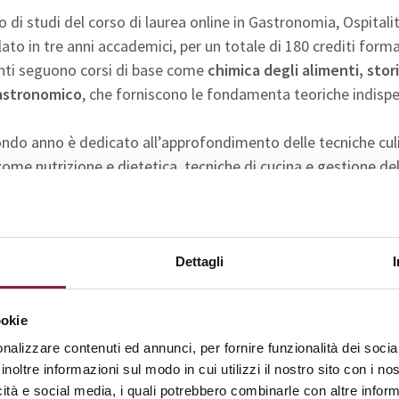
no di studi del corso di laurea online in Gastronomia, Ospital
lato in tre anni accademici, per un totale di 180 crediti forma
nti seguono corsi di base come
chimica degli alimenti, sto
stronomico
, che forniscono le fondamenta teoriche indispen
ondo anno è dedicato all’approfondimento delle tecniche culi
come nutrizione e dietetica, tecniche di cucina e gestione de
tà pratiche e laboratori
, che permettono agli studenti di app
rzo anno, il piano di studi si focalizza sulle
competenze gesti
risorse umane, diritto dell’ospitalità e sviluppo sostenibile de
Dettagli
i insegnamenti opzionali per personalizzare il proprio percors
sse. Il corso si conclude con la preparazione di una tesi di lau
ookie
nalizzare contenuti ed annunci, per fornire funzionalità dei socia
a il
PDF completo
per approfondire l’intero percorso di studi
inoltre informazioni sul modo in cui utilizzi il nostro sito con i n
proposto dal corso di laurea.
icità e social media, i quali potrebbero combinarle con altre inform