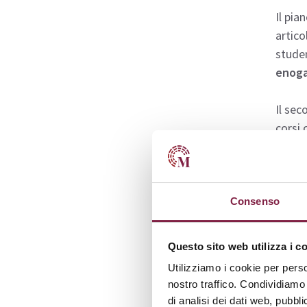
Il pia
artico
stude
enoga
Il sec
corsi 
attivi
Nel te
delle 
Consenso
divers
intere
Questo sito web utilizza i c
Utilizziamo i cookie per perso
Scaric
nostro traffico. Condividiamo 
esame 
di analisi dei dati web, pubbl