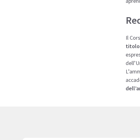
aprend
Req
Il Cor
titolo
espres
dell’U
L’ammi
accade
dell’