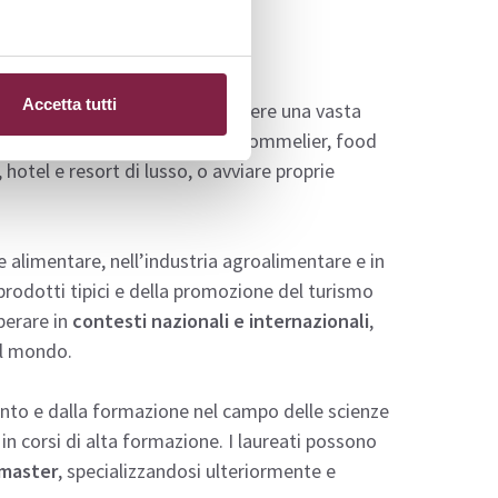
Accetta tutti
Mercatorum
possono intraprendere una vasta
 Possono lavorare come chef, sommelier, food
otel e resort di lusso, o avviare proprie
e alimentare, nell’industria agroalimentare e in
prodotti tipici e della promozione del turismo
perare in
contesti nazionali e internazionali
,
el mondo.
nto e dalla formazione nel campo delle scienze
 in corsi di alta formazione. I laureati possono
 master
, specializzandosi ulteriormente e