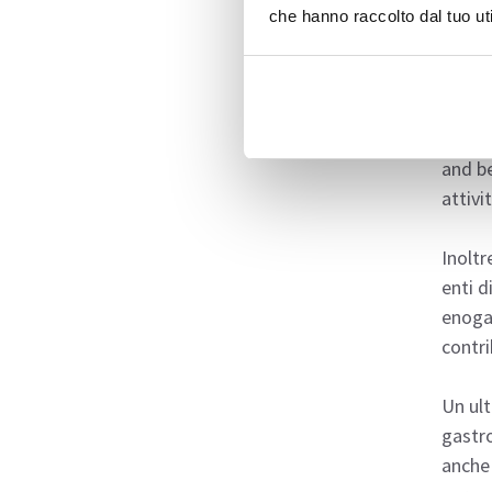
che hanno raccolto dal tuo uti
Sbo
I laur
gamma 
and be
attivi
Inoltr
enti d
enoga
contri
Un ult
gastro
anche 