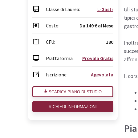
Gli st
Classe di Laurea:
L-Gastr
tipici
Costo:
Da 149 € al Mese
gastro
CFU:
180
Inoltr
succes
Piattaforma:
Provala Gratis
affron
Iscrizione:
Agevolata
Il cor
SCARICA PIANO DI STUDIO
RICHIEDI INFORMAZIONI
Pia