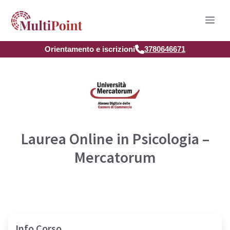
Vai
Men
al
contenuto
Orientamento e iscrizioni
3780646671
Laurea Online in Psicologia –
Mercatorum
Info Corso