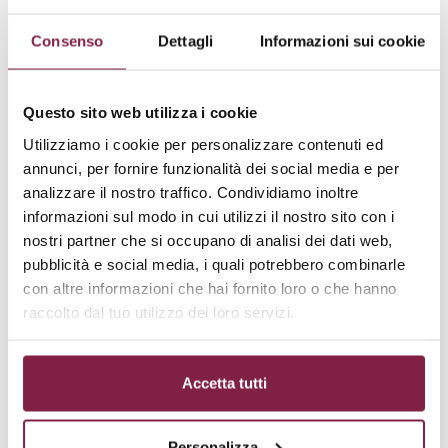
Infine, la preparazione e discussione di una tesi di
laurea rappresentano un momento cruciale del
Consenso
Dettagli
Informazioni sui cookie
percorso formativo, permettendo agli studenti di
approfondire un tema specifico e di dimostrare le
Questo sito web utilizza i cookie
competenze acquisite durante il corso.
Utilizziamo i cookie per personalizzare contenuti ed
annunci, per fornire funzionalità dei social media e per
Sbocchi lavorativi
analizzare il nostro traffico. Condividiamo inoltre
informazioni sul modo in cui utilizzi il nostro sito con i
nostri partner che si occupano di analisi dei dati web,
I laureati in Psicologia dell’Università Mercatorum
pubblicità e social media, i quali potrebbero combinarle
possono accedere a una vasta gamma di opportunità
con altre informazioni che hai fornito loro o che hanno
professionali in diversi settori. Grazie alla formazione
raccolto dal tuo utilizzo dei loro servizi.
interdisciplinare, sono preparati per ricoprire ruoli di
responsabilità nella gestione delle risorse umane, nella
consulenza organizzativa e nello sviluppo del personale.
Accetta tutti
Tra i principali
sbocchi lavorativi vi sono posizioni di
HR manager, consulenti del lavoro, esperti in
Personalizza