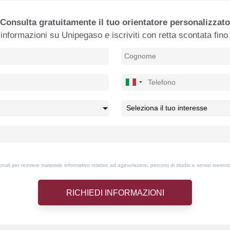
Consulta gratuitamente il tuo orientatore personalizzato
informazioni su Unipegaso e iscriviti con retta scontata fin
ali per ricevere materiale informativo relativo ad agevolazioni, percorsi di studio e servizi inerenti