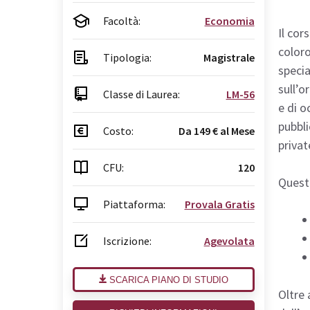
Facoltà:
Economia
Il cor
coloro
Tipologia:
Magistrale
specia
sull’o
Classe di Laurea:
LM-56
e di o
pubbli
Costo:
Da 149 € al Mese
privat
CFU:
120
Questo
Piattaforma:
Provala Gratis
Iscrizione:
Agevolata
SCARICA PIANO DI STUDIO
Oltre 