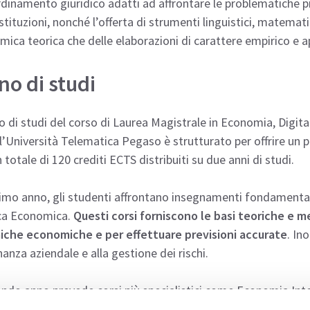
rdinamento giuridico adatti ad affrontare le problematiche p
istituzioni, nonché l’offerta di strumenti linguistici, matemati
ica teorica che delle elaborazioni di carattere empirico e a
no di studi
no di studi del corso di Laurea Magistrale in Economia, Digit
l’Università Telematica Pegaso è strutturato per offrire un 
 totale di 120 crediti ECTS distribuiti su due anni di studi.
rimo anno, gli studenti affrontano insegnamenti fondamenta
ica Economica.
Questi corsi forniscono le basi teoriche e 
iche economiche e per effettuare previsioni accurate
. In
inanza aziendale e alla gestione dei rischi.
ondo anno prevede corsi più specialistici come Economia Inte
che. Questi insegnamenti mirano a sviluppare competenze pra