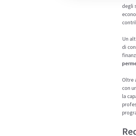
degli 
econom
contri
Un alt
di con
finanz
perme
Oltre 
con un
la cap
profes
progra
Req