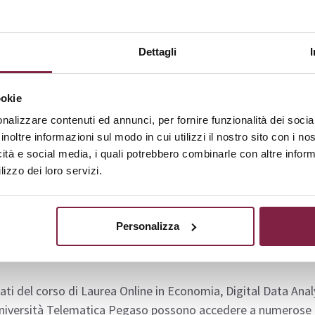
gestione delle imprese in un contesto globale. Gli studenti im
ica e finanziaria per risolvere problemi complessi.
Dettagli
condo anno, il piano di studi include anche attività di tiroci
o l’opportunità di applicare le conoscenze acquisite in contest
ookie
sione di una tesi di laurea, che rappresenta un’importante o
nalizzare contenuti ed annunci, per fornire funzionalità dei socia
enze sviluppate durante il percorso di studi.
Questa strutt
inoltre informazioni sul modo in cui utilizzi il nostro sito con i n
tica, preparandoli efficacemente per il mondo del lavoro
.
icità e social media, i quali potrebbero combinarle con altre inform
lizzo dei loro servizi.
a il
PDF completo
per approfondire l’intero percorso di studi
proposto dal corso di laurea.
Personalizza
cchi lavorativi
eati del corso di Laurea Online in Economia, Digital Data An
niversità Telematica Pegaso possono accedere a numerose op