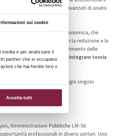
parano a utilizzare strumenti avanzati di analisi
Informazioni sui cookie
nio e un laboratorio di ricerca economica, che
i reali. Il corso si conclude con la redazione e la
ccasione di sintesi e approfondimento delle
l media e per analizzare il
ura consente agli studenti di integrare teoria
ostri partner che si occupano
azioni che hai fornito loro o
 ed entrare nello specifico di ogni singolo
Accetta tutti
alysis, Amministrazioni Pubbliche LM-56
portunità professionali in diversi settori. Uno