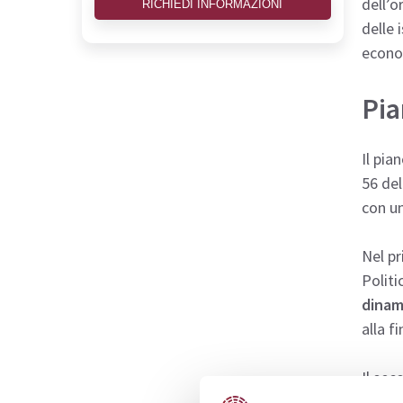
dell’o
RICHIEDI INFORMAZIONI
delle 
econom
Pia
Il pia
56 del
con un
Nel p
Polit
dinam
alla f
Il sec
Pubbli