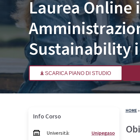
Laurea Online i
Come Iscriversi
Com
PA 110 e Lode
PA 
Amministrazion
30 CFU per l’Insegnamento
30 
36 CFU per l’Insegnamento
Spe
Sustainability 
60 CFU per l’Insegnamento
Specializzazione per il Sostegno
SCARICA PIANO DI STUDIO
HOME
Info Corso
Obi
Università:
Unipegaso