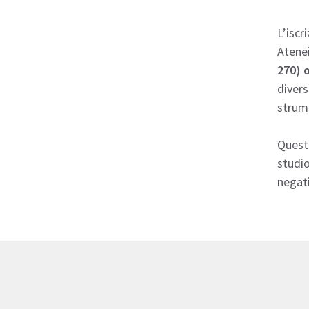
L’iscr
Atenei
270) o
divers
strume
Questi
studi
negati