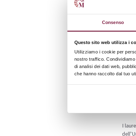
nella 
econom
Consenso
Nel se
offron
Questo sito web utilizza i c
discus
Utilizziamo i cookie per perso
compet
nostro traffico. Condividiamo 
e pra
di analisi dei dati web, pubbl
che hanno raccolto dal tuo uti
Scaric
esame 
Sbo
I laur
dell’U