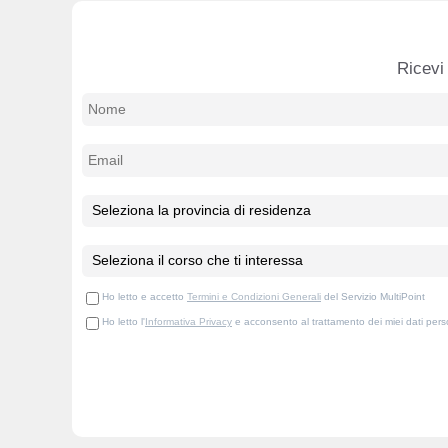
Ricevi 
Ho letto e accetto
Termini e Condizioni Generali
del Servizio MultiPoint
Ho letto l'
Informativa Privacy
e acconsento al trattamento dei miei dati person