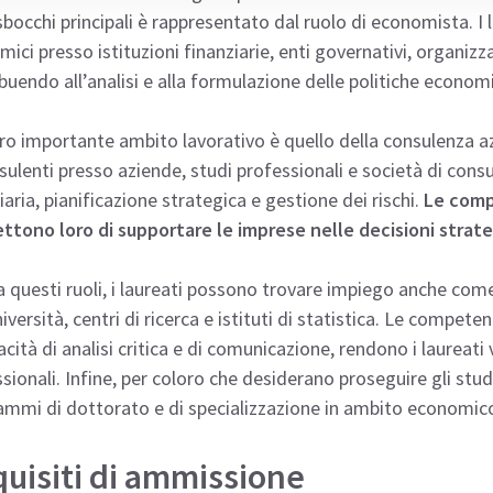
sbocchi principali è rappresentato dal ruolo di economista. I
ici presso istituzioni finanziarie, enti governativi, organizzaz
buendo all’analisi e alla formulazione delle politiche econom
ro importante ambito lavorativo è quello della consulenza a
sulenti presso aziende, studi professionali e società di consu
iaria, pianificazione strategica e gestione dei rischi.
Le comp
ttono loro di supportare le imprese nelle decisioni strat
a questi ruoli, i laureati possono trovare impiego anche co
iversità, centri di ricerca e istituti di statistica. Le compet
acità di analisi critica e di comunicazione, rendono i laureat
sionali. Infine, per coloro che desiderano proseguire gli studi
mmi di dottorato e di specializzazione in ambito economico 
uisiti di ammissione