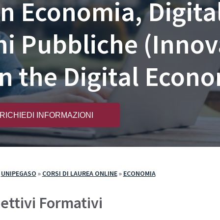
n Economia, Digital
e Iscriversi
PA 110 e Lode
110 e Lode
30 e 60 CFU per l’Insegnamento
i Pubbliche (Innov
e 60 CFU per l’Insegnamento
cializzazione per il Sostegno
in the Digital Econ
RICHIEDI INFORMAZIONI
»
UNIPEGASO
»
CORSI DI LAUREA ONLINE
»
ECONOMIA
ettivi Formativi