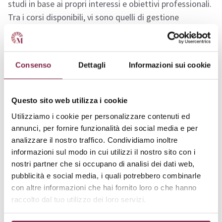
studi in base ai propri interessi e obiettivi professionali.
Tra i corsi disponibili, vi sono quelli di gestione
dell’innovazione, consulenza strategica, e finanza
avanzata. Questo approccio flessibile consente agli
studenti di approfondire le aree di maggiore interesse
Consenso
Dettagli
Informazioni sui cookie
e di acquisire competenze specifiche.
Il piano di studi prevede anche attività pratiche e di
Questo sito web utilizza i cookie
tirocinio, che offrono agli studenti l’opportunità di
Utilizziamo i cookie per personalizzare contenuti ed
applicare le conoscenze acquisite in contesti reali. I
annunci, per fornire funzionalità dei social media e per
tirocini, svolti presso aziende e istituzioni partner
analizzare il nostro traffico. Condividiamo inoltre
dell’università, sono fondamentali per sviluppare
informazioni sul modo in cui utilizzi il nostro sito con i
competenze operative e per facilitare l’ingresso nel
nostri partner che si occupano di analisi dei dati web,
pubblicità e social media, i quali potrebbero combinarle
mondo del lavoro.
con altre informazioni che hai fornito loro o che hanno
raccolto dal tuo utilizzo dei loro servizi.
Scarica il
PDF completo
per approfondire l’intero
percorso di studi ed entrare nello specifico di ogni