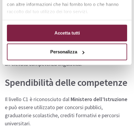
con altre informazioni che hai fornito loro o che hanno
universitari, docenti, ricercatori, professionisti e
raccolto dal tuo utilizzo dei loro servizi.
manager che operano in contesti internazionali
. È
indicata per chi necessita di un uso autonomo e
flessibile dell’inglese, sia scritto che parlato, in
Accetta tutti
situazioni complesse e formali. Rappresenta una valida
opportunità anche per chi intende accedere a corsi di
Personalizza
studio all’estero o candidarsi a ruoli che richiedono
un’elevata competenza linguistica.
Spendibilità delle competenze
Il livello C1 è riconosciuto dal
Ministero dell’Istruzione
e può essere utilizzato per concorsi pubblici,
graduatorie scolastiche, crediti formativi e percorsi
universitari.