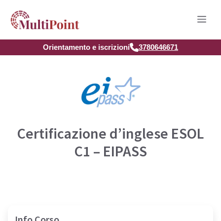
Vai
Men
al
contenuto
Orientamento e iscrizioni
3780646671
Certificazione d’inglese ESOL
C1 – EIPASS
Info Corso