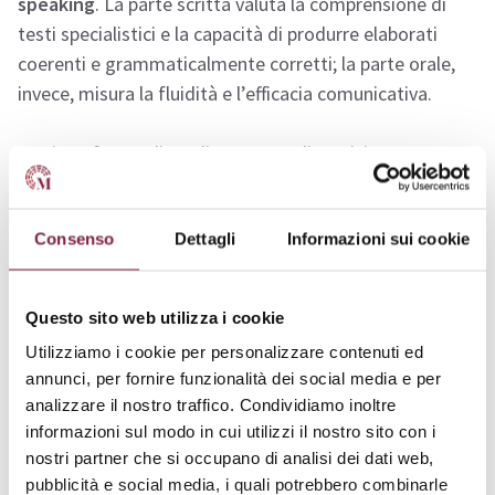
speaking
. La parte scritta valuta la comprensione di
testi specialistici e la capacità di produrre elaborati
coerenti e grammaticalmente corretti; la parte orale,
invece, misura la fluidità e l’efficacia comunicativa.
La piattaforma di studio mette a disposizione
videolezioni, esercizi guidati, materiali di
approfondimento e simulazioni
. L’esame si svolge da
Consenso
Dettagli
Informazioni sui cookie
remoto in un ambiente controllato, con l’ausilio di
webcam, microfono e connessione stabile. Il percorso
didattico è strutturato per fornire una preparazione
Questo sito web utilizza i cookie
graduale, così da permettere a ogni candidato di
Utilizziamo i cookie per personalizzare contenuti ed
affrontare l’esame con sicurezza.
annunci, per fornire funzionalità dei social media e per
analizzare il nostro traffico. Condividiamo inoltre
A chi è rivolta la certificazione
informazioni sul modo in cui utilizzi il nostro sito con i
nostri partner che si occupano di analisi dei dati web,
pubblicità e social media, i quali potrebbero combinarle
La certificazione EIPASS C1 è rivolta a
studenti