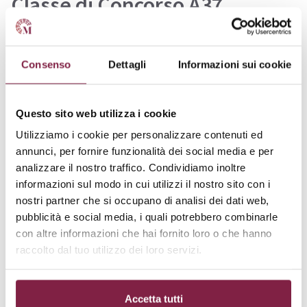
Classe di Concorso A37
Liceo Scientifico – opzione Scienze applicate:
Disegno e Storia dell’arte
Consenso
Dettagli
Informazioni sui cookie
Istituto Tecnico, settore Tecnologico:
Questo sito web utilizza i cookie
Tecnologie e tecniche di rappresentazione
grafica (1° biennio)
Utilizziamo i cookie per personalizzare contenuti ed
annunci, per fornire funzionalità dei social media e per
analizzare il nostro traffico. Condividiamo inoltre
Istituto Tecnico, settore Tecnologico,
informazioni sul modo in cui utilizzi il nostro sito con i
indirizzo Costruzioni, Ambiente e Territorio:
nostri partner che si occupano di analisi dei dati web,
Scienze e tecnologie applicate (2° anno del 1°
pubblicità e social media, i quali potrebbero combinarle
biennio)
con altre informazioni che hai fornito loro o che hanno
raccolto dal tuo utilizzo dei loro servizi.
Istituto Tecnico, settore Tecnologico,
indirizzo Costruzioni, Ambiente e Territorio:
Accetta tutti
Gestione del cantiere e Sicurezza dell’ambiente