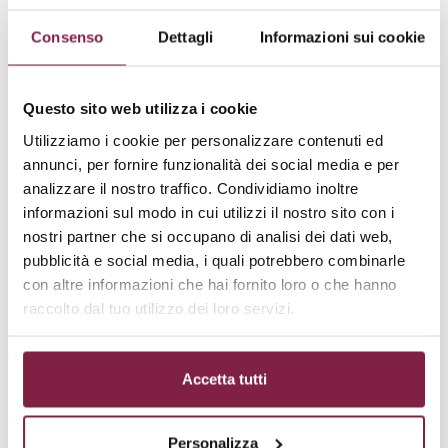
Liceo delle Scienze Umane – opzione
Economico-Sociale
–
Diritto ed economia
Consenso
Dettagli
Informazioni sui cookie
politica
Questo sito web utilizza i cookie
Liceo Sportivo
–
Diritto ed economia dello
sport
(2° biennio e 5° anno)
Utilizziamo i cookie per personalizzare contenuti ed
annunci, per fornire funzionalità dei social media e per
analizzare il nostro traffico. Condividiamo inoltre
Istituto Tecnico, settori Economico e
informazioni sul modo in cui utilizzi il nostro sito con i
Tecnologico
–
Diritto ed economia
(1° biennio)
nostri partner che si occupano di analisi dei dati web,
pubblicità e social media, i quali potrebbero combinarle
Istituto Tecnico, settore Economico, indirizzo
con altre informazioni che hai fornito loro o che hanno
Amministrazione, Finanza e Marketing,
raccolto dal tuo utilizzo dei loro servizi.
articolazione “Amministrazione, Finanza e
Marketing”
–
Diritto
(2° biennio e 5° anno)
Accetta tutti
Istituto Tecnico, settore Economico, indirizzo
Amministrazione, Finanza e Marketing,
Personalizza