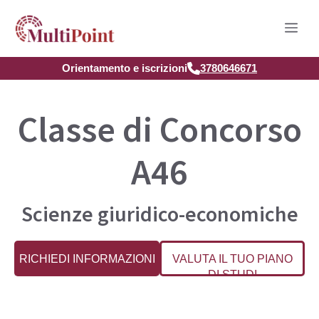
Vai
Men
al
contenuto
Orientamento e iscrizioni
3780646671
Classe di Concorso
A46
Scienze giuridico-economiche
RICHIEDI INFORMAZIONI
VALUTA IL TUO PIANO
DI STUDI