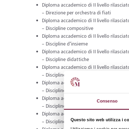
Diploma accademico di II livello rilasciato
– Direzione per orchestra di fiati
Diploma accademico di II livello rilasciato
– Discipline compositive
Diploma accademico di II livello rilasciato
– Discipline d’insieme
Diploma accademico di II livello rilasciato
– Discipline didattiche
Diploma accademico di II livello rilasciato
– Discipline esecutive
Diploma accademico di II livello rilasciato
– Discipline etniche
Diploma accademico di II livello rilasciato
Consenso
– Discipline informatico-musicali
Diploma accademico di II livello rilasciato
Questo sito web utilizza i c
– Discipline letterarie
Utilizziamo i cookie per perso