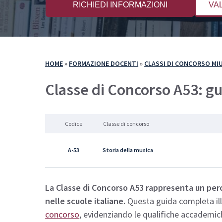
RICHIEDI INFORMAZIONI
VAL
Come Iscriversi
Com
PA 110 e Lode
PA 
30 CFU per l’Insegnamento
30 
36 CFU per l’Insegnamento
Spe
HOME
»
FORMAZIONE DOCENTI
»
CLASSI DI CONCORSO MI
60 CFU per l’Insegnamento
Classe di Concorso A53: g
Specializzazione per il Sostegno
Codice
Classe di concorso
A-53
Storia della musica
La Classe di Concorso A53 rappresenta un per
nelle scuole italiane.
Questa guida completa illu
concorso
, evidenziando le qualifiche accademic