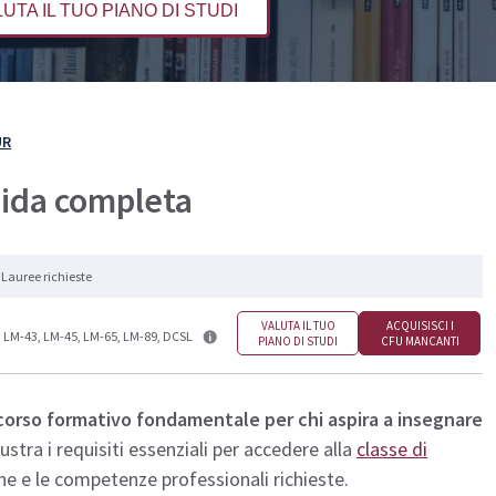
UTA IL TUO PIANO DI STUDI
e Iscriversi
PA 110 e Lode
110 e Lode
30 e 60 CFU per l’Insegnamento
e 60 CFU per l’Insegnamento
cializzazione per il Sostegno
UR
uida completa
Lauree richieste
VALUTA IL TUO
ACQUISISCI I
LM-43, LM-45, LM-65, LM-89, DCSL
PIANO DI STUDI
CFU MANCANTI
corso formativo fondamentale per chi aspira a insegnare
stra i requisiti essenziali per accedere alla
classe di
he e le competenze professionali richieste.