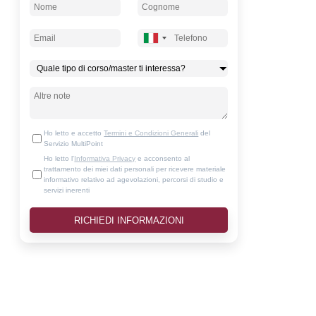
Ho letto e accetto
Termini e Condizioni Generali
del
Servizio MultiPoint
Ho letto l'
Informativa Privacy
e acconsento al
trattamento dei miei dati personali per ricevere materiale
informativo relativo ad agevolazioni, percorsi di studio e
servizi inerenti