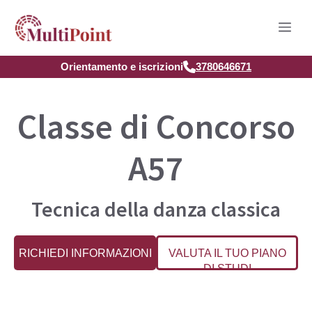
Vai
Men
al
contenuto
Orientamento e iscrizioni
3780646671
Classe di Concorso
A57
Tecnica della danza classica
RICHIEDI INFORMAZIONI
VALUTA IL TUO PIANO
DI STUDI