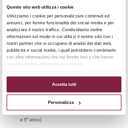
Questo sito web utilizza i cookie
Classe di Concorso A57?
Utilizziamo i cookie per personalizzare contenuti ed
annunci, per fornire funzionalità dei social media e per
Le opportunità di insegnamento con la
Classe di
analizzare il nostro traffico. Condividiamo inoltre
Concorso A57
abbracciano una vasta gamma di
informazioni sul modo in cui utilizzi il nostro sito con i
contesti formativi, offrendo spazi diversificati per
nostri partner che si occupano di analisi dei dati web,
esprimere competenze e professionalità in diversi
pubblicità e social media, i quali potrebbero combinarle
con altre informazioni che hai fornito loro o che hanno
ambiti scolastici. Di seguito, un elenco degli istituti
raccolto dal tuo utilizzo dei loro servizi.
dove è possibile insegnare:
LICEO MUSICALE E COREUTICO – sezione
Accetta tutti
Coreutica
–
Laboratorio coreutico
(1° biennio)
Personalizza
LICEO MUSICALE E COREUTICO – sezione
Coreutica
–
Laboratorio coreografico
(2° biennio
e 5° anno)