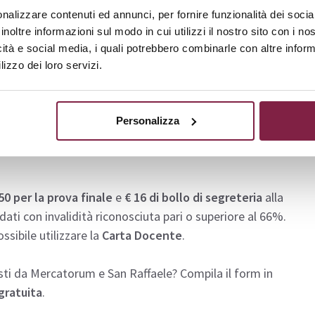
 libero per docenti in servizio nelle scuole secondarie.
nalizzare contenuti ed annunci, per fornire funzionalità dei socia
inoltre informazioni sul modo in cui utilizzi il nostro sito con i n
icità e social media, i quali potrebbero combinarle con altre inform
lizzo dei loro servizi.
o scelto:
e;
Personalizza
50 per la prova finale
e
€ 16 di bollo di segreteria
alla
dati con invalidità riconosciuta pari o superiore al 66%.
sibile utilizzare la
Carta Docente
.
ti da Mercatorum e San Raffaele? Compila il form in
gratuita
.