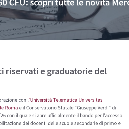
 60 CFU: scopri tutte le novità Me
e Iscriversi
PA 110 e Lode
110 e Lode
30 e 60 CFU per l’Insegnamento
e 60 CFU per l’Insegnamento
cializzazione per il Sostegno
i riservati e graduatorie del
borazione con
l’Università Telematica Universitas
aele Roma
e il Conservatorio Statale “Giuseppe Verdi” di
6 con il quale si apre ufficialmente il bando per l’accesso
abilitazione dei docenti delle scuole secondarie di primo e