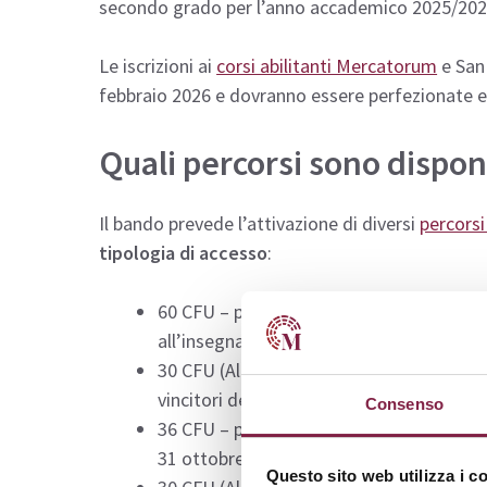
secondo grado per l’anno accademico 2025/202
Le iscrizioni ai
corsi abilitanti Mercatorum
e San 
febbraio 2026 e dovranno essere perfezionate e
Quali percorsi sono disponi
Il bando prevede l’attivazione di diversi
percorsi
tipologia di accesso
:
60 CFU – percorso ad accesso programmat
all’insegnamento;
30 CFU (Allegato 2) – riservato a docent
vincitori del Concorso PNRR (accesso lib
Consenso
36 CFU – percorso di completamento ad a
31 ottobre 2022;
Questo sito web utilizza i c