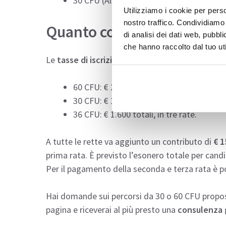
30 CFU (Allegato 4) – percorso ad accesso
Utilizziamo i cookie per perso
nostro traffico. Condividiamo 
Quanto costano i corsi
di analisi dei dati web, pubbl
che hanno raccolto dal tuo uti
Le
tasse di iscrizione
variano in base al percors
60 CFU: € 2.500 totali, suddivisi in tre rat
30 CFU: € 1.500 totali, in tre rate;
36 CFU: € 1.600 totali, in tre rate.
A tutte le rette va aggiunto un contributo di
€ 1
prima rata. È previsto l’esonero totale per candi
Per il pagamento della seconda e terza rata è pos
Hai domande sui percorsi da 30 o 60 CFU propos
pagina e riceverai al più presto una
consulenza 