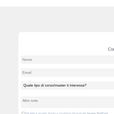
Con
Ho letto e accetto
Termini e Condizioni Generali
del Servizio MultiPoint