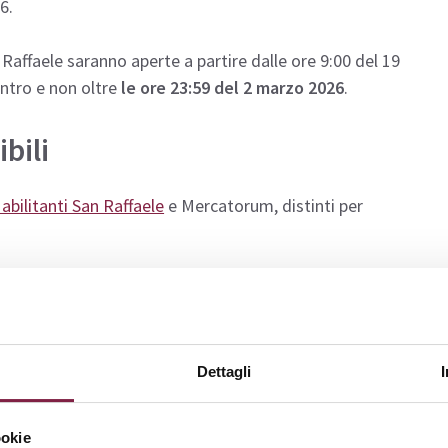
6.
Raffaele saranno aperte a partire dalle ore 9:00 del 19
ntro e non oltre
le ore 23:59 del 2 marzo 2026
.
bili
 abilitanti San Raffaele
e Mercatorum, distinti per
o, destinato a chi intende conseguire l’abilitazione
i con almeno 3 anni di servizio (accesso programmato) o a
ero);
Dettagli
ccesso libero, per chi ha già conseguito 24 CFU entro il
ookie