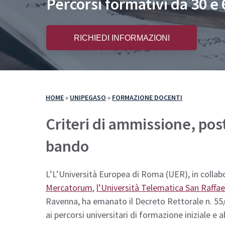
Percorsi formativi da 30 e
Come Iscriversi
Com
PA 110 e Lode
PA 
RICHIEDI INFORMAZIONI
30 CFU per l’Insegnamento
30 
36 CFU per l’Insegnamento
Spe
60 CFU per l’Insegnamento
Specializzazione per il Sostegno
HOME
»
UNIPEGASO
»
FORMAZIONE DOCENTI
Criteri di ammissione, post
bando
L’L’Università Europea di Roma (UER), in colla
Mercatorum
,
l’Università Telematica San Raff
Ravenna, ha emanato il Decreto Rettorale n. 55/2
ai percorsi universitari di formazione iniziale e 