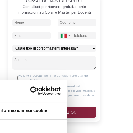
CONSULTA I NOSTRI ESPERTI
Contattaci per ricevere gratuitamente
informazioni su Corsi e Master per Docenti
Ho letto e accetto
Termini e Condizioni Generali
del
Servizio MultiPoint
Ho letto l'
Informativa Privacy
e acconsento al
trattamento dei miei dati personali per ricevere materiale
informativo relativo ad agevolazioni, percorsi di studio e
servizi inerenti
Informazioni sui cookie