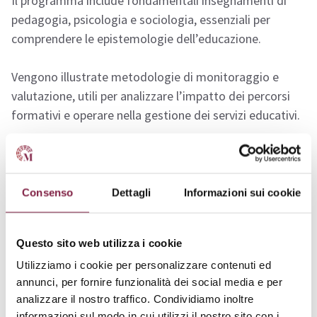
Il programma include fondamentali insegnamenti di
pedagogia, psicologia e sociologia, essenziali per
comprendere le epistemologie dell’educazione.
Vengono illustrate metodologie di monitoraggio e
valutazione, utili per analizzare l’impatto dei percorsi
formativi e operare nella gestione dei servizi educativi.
Attraverso moduli dedicati, il corso sviluppa
competenze progettuali specifiche, incentivando
l’elaborazione, il coordinamento e la supervisione di
Consenso
Dettagli
Informazioni sui cookie
progetti rivolti all’integrazione, alla prevenzione del
disagio e alla riduzione della marginalità.
Questo sito web utilizza i cookie
Utilizziamo i cookie per personalizzare contenuti ed
Il metodo didattico adottato favorisce un
annunci, per fornire funzionalità dei social media e per
apprendimento dinamico, coinvolgendo attivamente
analizzare il nostro traffico. Condividiamo inoltre
ogni partecipante. Ogni contenuto è studiato per
informazioni sul modo in cui utilizzi il nostro sito con i