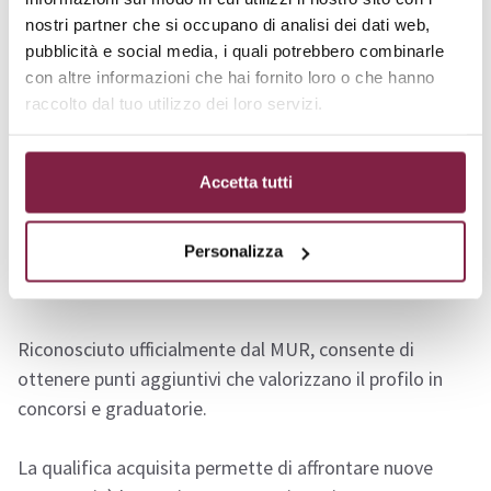
garantire una formazione completa, offrendo strumenti
nostri partner che si occupano di analisi dei dati web,
pratici e teorici per preparare i docenti a sfide
pubblicità e social media, i quali potrebbero combinarle
educative reali.
con altre informazioni che hai fornito loro o che hanno
raccolto dal tuo utilizzo dei loro servizi.
Spendibilità del Corso
Accetta tutti
Il corso di perfezionamento offre
evidenti vantaggi
professionali per educatori e insegnanti
, rafforzando
Personalizza
il curriculum e rendendolo più competitivo nel mercato
del lavoro.
Riconosciuto ufficialmente dal MUR, consente di
ottenere punti aggiuntivi che valorizzano il profilo in
concorsi e graduatorie.
La qualifica acquisita permette di affrontare nuove