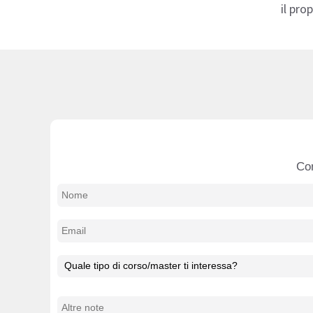
il pro
Con