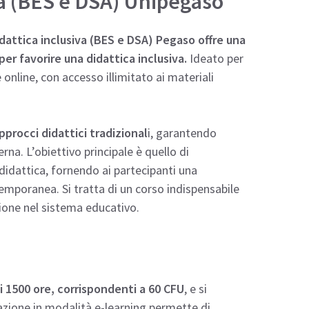
va (BES e DSA) Unipegaso
idattica inclusiva (BES e DSA) Pegaso offre una
er favorire una didattica inclusiva.
Ideato per
online, con accesso illimitato ai materiali
pprocci didattici tradizional
i, garantendo
na. L’obiettivo principale è quello di
didattica, fornendo ai partecipanti una
emporanea. Si tratta di un corso indispensabile
sione nel sistema educativo.
 1500 ore, corrispondenti a 60 CFU
, e si
ogazione in modalità e-learning permette di