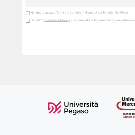
Ho letto e accetto
Termini e Condizioni Generali
del Servizio MultiPoint
Ho letto l'
Informativa Privacy
e acconsento al trattamento dei miei dati person