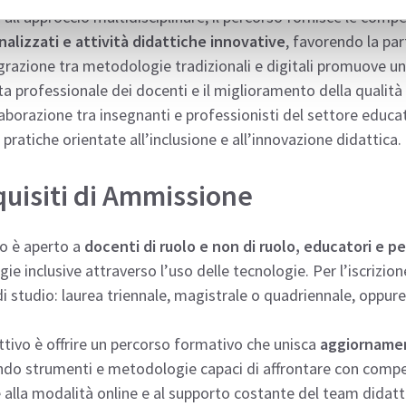
 all’approccio multidisciplinare, il percorso fornisce le com
alizzati e attività didattiche innovative
, favorendo la par
grazione tra metodologie tradizionali e digitali promuove u
ta professionale dei docenti e il miglioramento della qualità
laborazione tra insegnanti e professionisti del settore educa
pratiche orientate all’inclusione e all’innovazione didattica.
uisiti di Ammissione
so è aperto a
docenti di ruolo e non di ruolo, educatori e p
gie inclusive attraverso l’uso delle tecnologie. Per l’iscrizio
 di studio: laurea triennale, magistrale o quadriennale, oppu
ttivo è offrire un percorso formativo che unisca
aggiornamen
do strumenti e metodologie capaci di affrontare con compete
 alla modalità online e al supporto costante del team didat