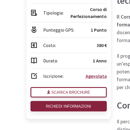
tec
Corso di
Tipologia:
Perfezionamento
Il Cor
formaz
Punteggio GPS:
1 Punto
docent
format
Costo:
380 €
Il pr
Durata:
1 Anno
un’esp
potenz
Iscrizione:
Agevolata
formaz
per ch
SCARICA BROCHURE
Con
RICHIEDI INFORMAZIONI
Il pe
distin