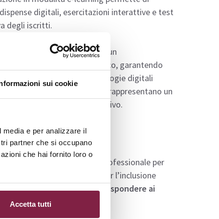
ispense digitali, esercitazioni interattive e test
degli iscritti.
i ritmi individuali, favorendo un
 un costante supporto didattico, garantendo
dattica tradizionale e metodologie digitali
Informazioni sui cookie
azione. Le competenze maturate rappresentano un
ofessionali nel settore educativo.
l media e per analizzare il
ostri partner che si occupano
azioni che hai fornito loro o
trumento di aggiornamento professionale per
o delle tecnologie digitali per l’inclusione
bili e coinvolgenti,
capaci di rispondere ai
rendimento (DSA)
.
Accetta tutti