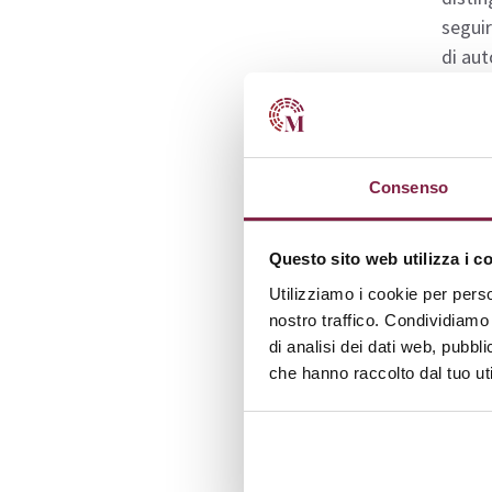
seguir
di aut
Le tec
appre
un’esp
Consenso
contri
valore
Questo sito web utilizza i c
Spe
Utilizziamo i cookie per perso
nostro traffico. Condividiamo 
di analisi dei dati web, pubbl
Il co
che hanno raccolto dal tuo uti
chi op
consen
bisogn