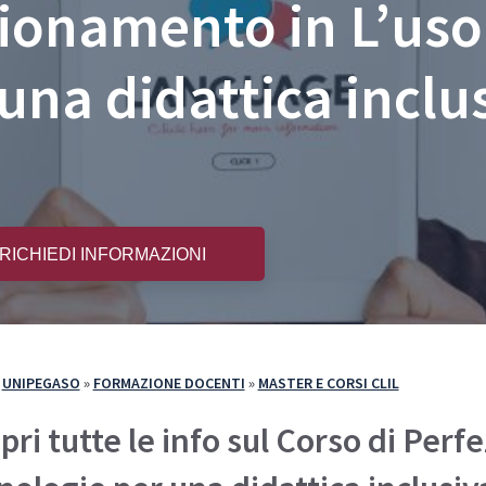
zionamento in L’uso
e Iscriversi
PA 110 e Lode
110 e Lode
30 e 60 CFU per l’Insegnamento
una didattica inclu
e 60 CFU per l’Insegnamento
cializzazione per il Sostegno
RICHIEDI INFORMAZIONI
»
UNIPEGASO
»
FORMAZIONE DOCENTI
»
MASTER E CORSI CLIL
pri tutte le info sul Corso di Per