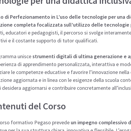
nologie per una didattica inclusi
so di Perfezionamento in L’uso delle tecnologie per una d
ione completa focalizzata sull’utilizzo delle tecnologie p
i, educatori e pedagogisti, il percorso si svolge interamente 
ivi e il costante supporto di tutor qualificati.
ogramma unisce
strumenti digitali di ultima generazione e a
erienza di apprendimento personalizzata, interattiva e moder
iare le competenze educative e favorire l’innovazione nella 
ione aggiornata e in linea con le esigenze della scuola cont
i desidera aggiornarsi e contribuire concretamente all’inclu
tenuti del Corso
rcorso formativo Pegaso prevede
un impegno complessivo di
gue per la sua struttura chiara, innovativa e flessibile. L’er