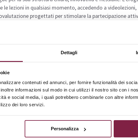
e le lezioni in qualsiasi momento, accedendo a videolezioni, d
ovalutazione progettati per stimolare la partecipazione attiva 
nologie digitali impiegate consentono di adattare lo studio a
ndimento personalizzato.
I tutor e i docenti esperti
offrono
erienza formativa efficace e completa. L’integrazione tra di
Dettagli
buisce a rendere il corso un modello di inclusione e innov
 aggiunto per chi desidera ampliare le proprie opportunità pr
ookie
ndibilità del Corso
nalizzare contenuti ed annunci, per fornire funzionalità dei socia
inoltre informazioni sul modo in cui utilizzi il nostro sito con i n
icità e social media, i quali potrebbero combinarle con altre inform
rso di perfezionamento Pegaso rappresenta un importante s
lizzo dei loro servizi.
era nel mondo della scuola e della formazione. L’uso strategic
te ai partecipanti di creare ambienti di apprendimento flessi
i educativi speciali (BES) e ai disturbi specifici dell’app
Personalizza