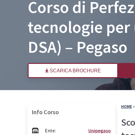
Corso di Perfe
Come Iscriversi
Com
PA 110 e Lode
PA 
tecnologie per 
30 CFU per l’Insegnamento
30 
36 CFU per l’Insegnamento
Spe
DSA) – Pegaso
60 CFU per l’Insegnamento
Specializzazione per il Sostegno
SCARICA BROCHURE
HOME
Info Corso
Sco
Ente:
Unipegaso