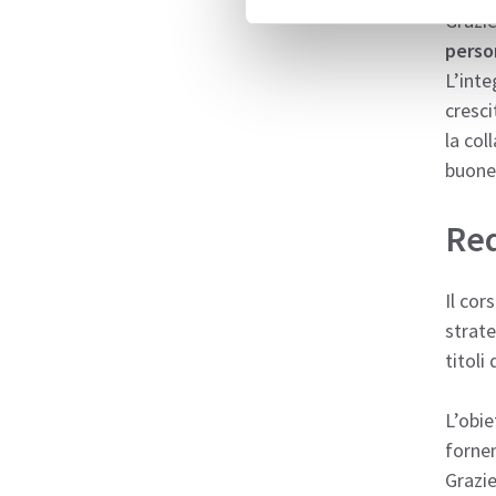
Grazie
person
L’inte
cresci
la col
buone 
Req
Il cor
strate
titoli
L’obie
fornen
Grazie