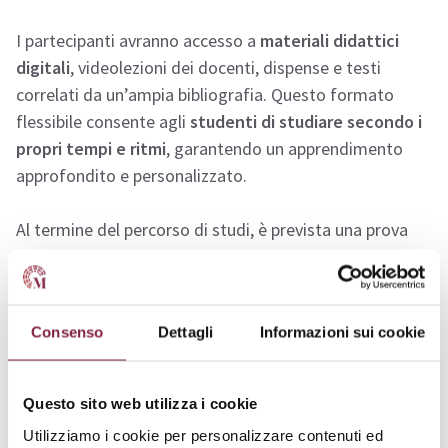
I partecipanti avranno accesso a
materiali didattici
digitali
, videolezioni dei docenti, dispense e testi
correlati da un’ampia bibliografia. Questo formato
flessibile consente agli
studenti di studiare secondo i
propri tempi e ritmi
, garantendo un apprendimento
approfondito e personalizzato.
Al termine del percorso di studi, è prevista una prova
finale scritta da sostenere in presenza. Questo esame
permetterà di valutare le competenze acquisite e
certificare la preparazione dei partecipanti.
Consenso
Dettagli
Informazioni sui cookie
Sbocchi lavorativi
Questo sito web utilizza i cookie
Il Master di II Livello
Inclusione e disabilità: la
Utilizziamo i cookie per personalizzare contenuti ed