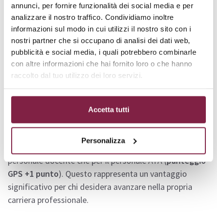
comunicazione decodificata dei segni e delle
annunci, per fornire funzionalità dei social media e per
mani
prepara i partecipanti a operare come educatori
analizzare il nostro traffico. Condividiamo inoltre
specializzati, insegnanti di sostegno e formatori in
informazioni sul modo in cui utilizzi il nostro sito con i
nostri partner che si occupano di analisi dei dati web,
scuole di ogni ordine e grado. Inoltre, i laureati
pubblicità e social media, i quali potrebbero combinarle
potranno lavorare in
centri di formazione e istituzioni
con altre informazioni che hai fornito loro o che hanno
educative
che accolgono studenti con bisogni
raccolto dal tuo utilizzo dei loro servizi.
comunicativi speciali, inclusi quelli sordi o con disabilità
che influenzano la comunicazione.
Accetta tutti
Riconosciuto dal
MIUR
, questo master consente di
ottenere punti aggiuntivi nelle valutazioni dei titoli di
Personalizza
accesso ai concorsi e alle graduatorie, sia per il
personale docente che per il personale ATA (
punteggio
GPS +1 punto
). Questo rappresenta un vantaggio
significativo per chi desidera avanzare nella propria
carriera professionale.