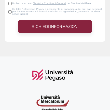
Ho letto e accetto
Termini e Condizioni Generali
del Servizio MultiPoint
Ho letto l'
Informativa Privacy
e acconsento al trattamento dei miei dati personali
per ricevere materiale informativo relativo ad agevolazioni, percorsi di studio e
servizi inerenti