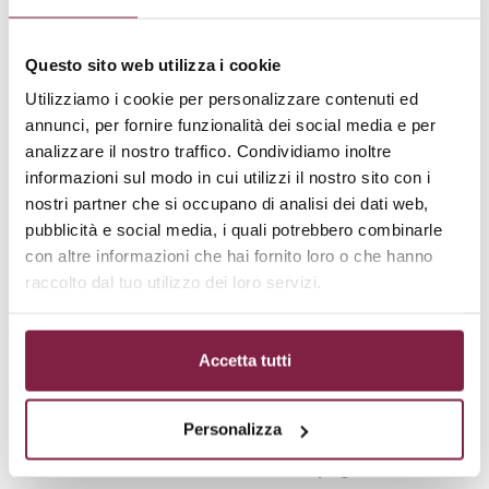
partecipanti di gestire il proprio apprendimento in
maniera
autonoma
e secondo i
propri ritmi
.
Questo sito web utilizza i cookie
Utilizziamo i cookie per personalizzare contenuti ed
I moduli coprono una vasta gamma di argomenti, tra
annunci, per fornire funzionalità dei social media e per
cui le
tecniche di anestesia pediatrica
, le
procedure di
analizzare il nostro traffico. Condividiamo inoltre
rianimazione
, la
gestione delle emergenze
e le
informazioni sul modo in cui utilizzi il nostro sito con i
strategie di comunicazione
con i pazienti pediatrici e
nostri partner che si occupano di analisi dei dati web,
le loro famiglie. Questo piano di studi completo
pubblicità e social media, i quali potrebbero combinarle
assicura che i partecipanti siano
pronti
ad affrontare le
con altre informazioni che hai fornito loro o che hanno
sfide del loro
campo professionale
.
raccolto dal tuo utilizzo dei loro servizi.
Sbocchi lavorativi
Accetta tutti
I partecipanti del
Master Online di I Livello
in
Personalizza
Assistenza Infermieristica in Anestesia e Rianimazione
Pediatrica
offerto dall’
Università Unipegaso
avranno