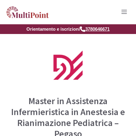
Vai
Men
al
contenuto
Orientamento e iscrizioni
3780646671
Master in Assistenza
Infermieristica in Anestesia e
Rianimazione Pediatrica –
Pegaso