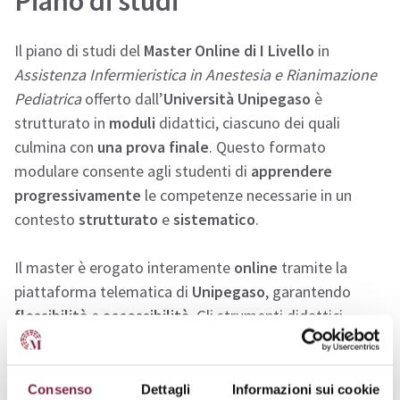
Piano di studi
Il piano di studi del
Master Online di I Livello
in
Assistenza Infermieristica in Anestesia e Rianimazione
Pediatrica
offerto dall’
Università Unipegaso
è
strutturato in
moduli
didattici, ciascuno dei quali
culmina con
una prova finale
. Questo formato
modulare consente agli studenti di
apprendere
progressivamente
le competenze necessarie in un
contesto
strutturato
e
sistematico
.
Il master è erogato interamente
online
tramite la
piattaforma telematica di
Unipegaso
, garantendo
flessibilità
e
accessibilità
. Gli strumenti didattici
utilizzati comprendono lezioni
video online
,
materiale
didattico
specifico,
bibliografie
selezionate e
test di
autovalutazione
. Questo approccio permette ai
Consenso
Dettagli
Informazioni sui cookie