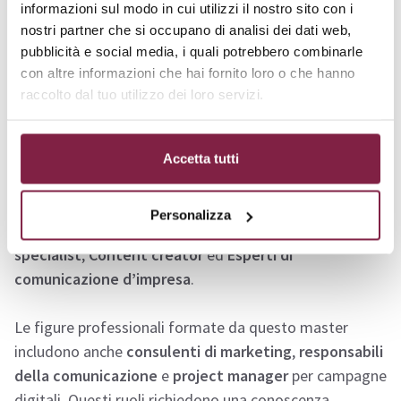
informazioni sul modo in cui utilizzi il nostro sito con i
Sbocchi lavorativi
nostri partner che si occupano di analisi dei dati web,
pubblicità e social media, i quali potrebbero combinarle
con altre informazioni che hai fornito loro o che hanno
I partecipanti al
Master Online di I livello
in
raccolto dal tuo utilizzo dei loro servizi.
Comunicazione e Social Marketing per le Imprese
Industriali
dell’
Università Unipegaso
avranno accesso
a numerose opportunità professionali nel settore della
Accetta tutti
comunicazione
e del
marketing digitale
. Le
competenze acquisite permetteranno loro di lavorare
Personalizza
come
Social media manager
,
Digital marketing
specialist
,
Content creator
ed
Esperti di
comunicazione d’impresa
.
Le figure professionali formate da questo master
includono anche
consulenti di marketing
,
responsabili
della comunicazione
e
project manager
per campagne
digitali. Questi ruoli richiedono una conoscenza