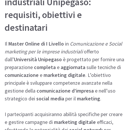
industriali Unipegaso:
requisiti, obiettivi e
destinatari
Il
Master Online di I Livello
in
Comunicazione e Social
marketing
per le imprese industriali
offerto
dall’
Università Unipegaso
è progettato per fornire una
preparazione
completa
e
aggiornata
sulle tecniche di
comunicazione
e
marketing digitale
. L’obiettivo
principale è sviluppare competenze avanzate nella
gestione della
comunicazione d’impresa
e nell’uso
strategico dei
social media
per il
marketing
.
I partecipanti acquisiranno abilità specifiche per creare
e gestire campagne di
marketing digitale
efficaci,
sfruttando le potenzialità dei
social network
per