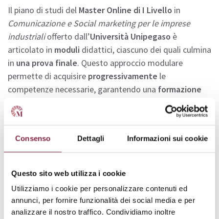
Il piano di studi del
Master Online di I Livello
in
Comunicazione e Social marketing per le imprese
industriali
offerto dall’
Università Unipegaso
è
articolato in
moduli
didattici, ciascuno dei quali culmina
in
una prova finale
. Questo approccio modulare
permette di acquisire
progressivamente
le
competenze necessarie, garantendo una
formazione
completa
e
approfondita
.
Il percorso formativo prevede l’uso di diversi
strumenti
Consenso
Dettagli
Informazioni sui cookie
didattici
, tra cui lezioni
video online
, materiali didattici
specifici,
bibliografie
selezionate e
test di
autovalutazione
. Gli argomenti trattati includono
Questo sito web utilizza i cookie
tecniche di comunicazione d’impresa
,
strategie di
Utilizziamo i cookie per personalizzare contenuti ed
social marketing
,
analisi dei dati
e
gestione delle
annunci, per fornire funzionalità dei social media e per
campagne digitali
.
analizzare il nostro traffico. Condividiamo inoltre