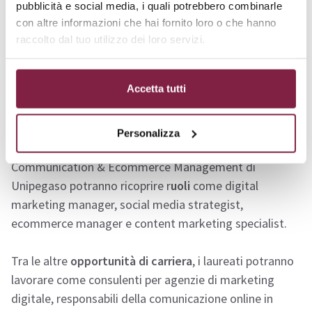
pubblicità e social media, i quali potrebbero combinarle
nel campo del digital marketing.
Unipegaso
garantisce
con altre informazioni che hai fornito loro o che hanno
un percorso formativo dinamico e interattivo,
raccolto dal tuo utilizzo dei loro servizi.
progettato per preparare gli studenti alle sfide del
mercato digitale.
Accetta tutti
Sbocchi lavorativi
Personalizza
I laureati del Master in Digital Marketing, Social Media
Communication & Ecommerce Management di
Unipegaso potranno ricoprire r
uoli
come digital
marketing manager, social media strategist,
ecommerce manager e content marketing specialist.
Tra le altre
opportunità di carriera
, i laureati potranno
lavorare come consulenti per agenzie di marketing
digitale, responsabili della comunicazione online in