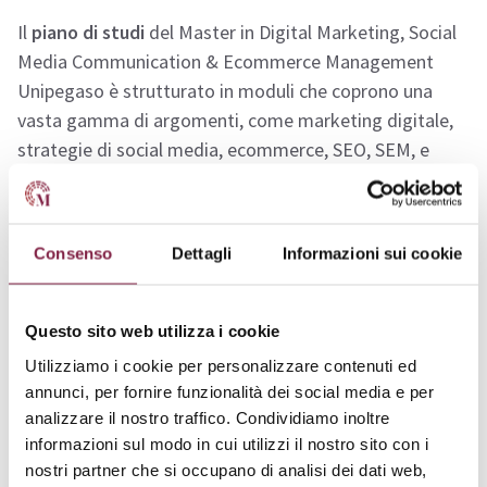
Il
piano di studi
del Master in Digital Marketing, Social
Media Communication & Ecommerce Management
Unipegaso è strutturato in moduli che coprono una
vasta gamma di argomenti, come marketing digitale,
strategie di social media, ecommerce, SEO, SEM, e
analisi dei dati.
Gli studenti avranno l’opportunità di
approfondire
le
Consenso
Dettagli
Informazioni sui cookie
tecniche di comunicazione digitale, la creazione di
contenuti efficaci e la presenza online delle aziende.
Il
master
prevede anche laboratori pratici e project work,
Questo sito web utilizza i cookie
in cui gli studenti potranno applicare le conoscenze
Utilizziamo i cookie per personalizzare contenuti ed
acquisite in contesti reali.
annunci, per fornire funzionalità dei social media e per
analizzare il nostro traffico. Condividiamo inoltre
Oltre ai corsi principali, il piano di studi include
informazioni sul modo in cui utilizzi il nostro sito con i
approfondimenti sulle ultime tendenze e best practice
nostri partner che si occupano di analisi dei dati web,