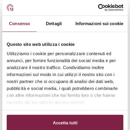
acquisendo competenze pratiche per la gestione delle
questioni tributarie in ambito aziendale.
Consenso
Dettagli
Informazioni sui cookie
Il piano di studi prevede anche un focus sulla
pratica
forense
e sulla difesa legale delle imprese in contesti
Questo sito web utilizza i cookie
penali attraverso la partecipazione a simulazioni
processuali e la collaborazione con professionisti del
Utilizziamo i cookie per personalizzare contenuti ed
annunci, per fornire funzionalità dei social media e per
settore, al fine di acquisire competenze pratiche e
analizzare il nostro traffico. Condividiamo inoltre
operare con successo nel mondo professionale.
informazioni sul modo in cui utilizzi il nostro sito con i
nostri partner che si occupano di analisi dei dati web,
Sbocchi lavorativi
pubblicità e social media, i quali potrebbero combinarle
con altre informazioni che hai fornito loro o che hanno
raccolto dal tuo utilizzo dei loro servizi.
I laureati del Master in Diritto Tributario e Penale
dell’Università Mercatorum avranno accesso a diverse
opportunità professionali
, sia come consulenti legali
Accetta tutti
che come dipendenti di aziende e studi professionali.