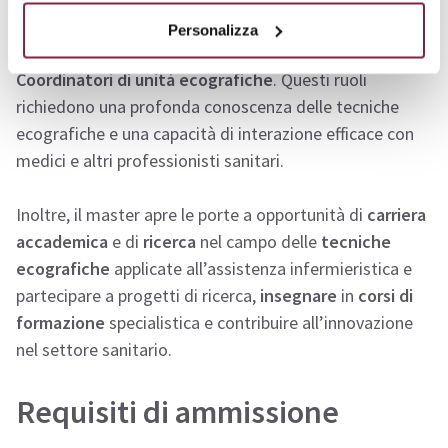
Gli sbocchi lavorativi includono
ruoli specializzati
come
Personalizza
Ecografisti infermieristici
,
Assistenti ecografisti
e
Coordinatori di unità ecografiche
. Questi ruoli
richiedono una profonda conoscenza delle tecniche
ecografiche e una capacità di interazione efficace con
medici e altri professionisti sanitari.
Inoltre, il master apre le porte a opportunità di
carriera
accademica
e di
ricerca
nel campo delle
tecniche
ecografiche
applicate all’assistenza infermieristica e
partecipare a progetti di ricerca,
insegnare
in
corsi di
formazione
specialistica e contribuire all’innovazione
nel settore sanitario.
Requisiti di ammissione