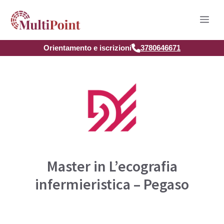
Vai
Men
al
contenuto
Orientamento e iscrizioni
3780646671
Master in L’ecografia
infermieristica – Pegaso