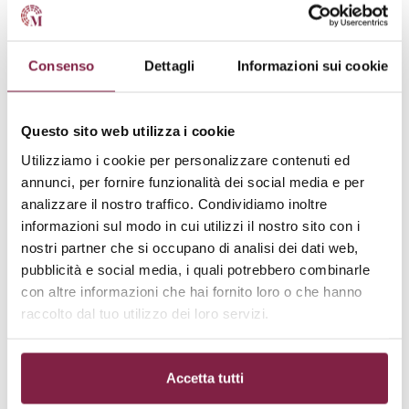
utilizzare
efficacemente l’
ecografia
.
I moduli includono lezioni
video online
, materiali
Consenso
Dettagli
Informazioni sui cookie
didattici
cartacei
,
bibliografie
aggiornate e
test di
autovalutazione
. Ogni modulo è progettato per
fornire
competenze
pratiche
applicabili direttamente
Questo sito web utilizza i cookie
nella pratica clinica quotidiana.
Utilizziamo i cookie per personalizzare contenuti ed
annunci, per fornire funzionalità dei social media e per
Sbocchi lavorativi
analizzare il nostro traffico. Condividiamo inoltre
informazioni sul modo in cui utilizzi il nostro sito con i
nostri partner che si occupano di analisi dei dati web,
I partecipanti al
Master Online di I livello
in
L’ecografia
pubblicità e social media, i quali potrebbero combinarle
infermieristica
offerto dall’
Università Unipegaso
con altre informazioni che hai fornito loro o che hanno
avranno a disposizione diverse opportunità
raccolto dal tuo utilizzo dei loro servizi.
professionali. Le competenze acquisite permetteranno
loro di operare in vari contesti clinici, come
ospedali
,
Accetta tutti
cliniche private
,
centri di diagnostica
e
studi medici
.