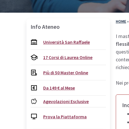
HOME
Info Ateneo
I mast
Università San Raffaele
flessi
questi
17 Corsi di Laurea Online
conten
richie
Più di 50 Master Online
Nei pr
Da 149 € al Mese
Agevolazioni Esclusive
In
Prova la Piattaforma