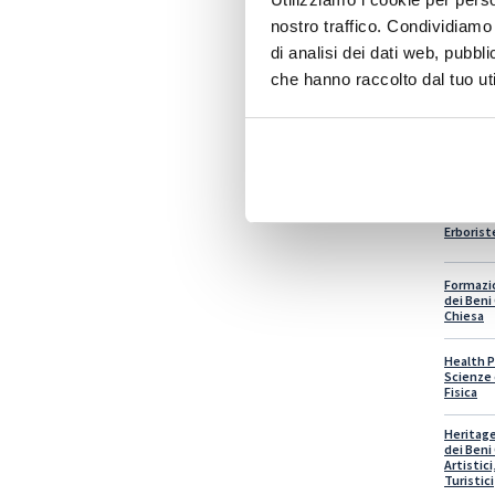
nostro traffico. Condividiamo 
di analisi dei dati web, pubbl
Ecografi
che hanno raccolto dal tuo uti
Emotion
Therapy 
Integrati
Coppia e
Fitotera
Erborist
Formazi
dei Beni 
Chiesa
Health P
Scienze 
Fisica
Heritage
dei Beni 
Artistic
Turistici