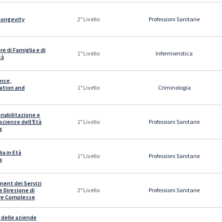
ongevity
Professioni Sanitarie
2° Livello
e di Famiglia e di
Infermieristica
1° Livello
tà
ence,
ation and
Criminologia
1° Livello
riabilitazione e
scienze dell’Età
Professioni Sanitarie
1° Livello
a
a in Età
Professioni Sanitarie
1° Livello
a
ent dei Servizi
e Direzione di
Professioni Sanitarie
2° Livello
re Complesse
delle aziende