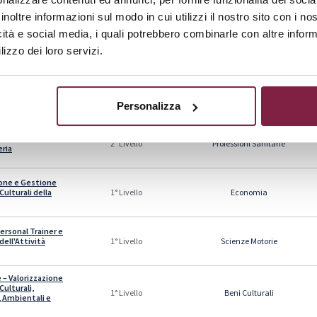
inoltre informazioni sul modo in cui utilizzi il nostro sito con i n
icità e social media, i quali potrebbero combinarle con altre inform
a Clinica
Professioni Sanitarie
2° Livello
lizzo dei loro servizi.
ally Focused
e Approcci
Psicologia
2° Livello
 per la Terapia di
Personalizza
 Familiare
pia Clinica ed
Professioni Sanitarie
2° Livello
eria
one e Gestione
Culturali della
Economia
1° Livello
ersonal Trainer e
dell'Attività
Scienze Motorie
1° Livello
 – Valorizzazione
Culturali,
Beni Culturali
1° Livello
i, Ambientali e