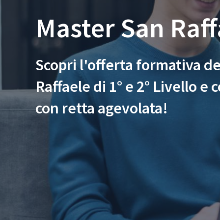
Come Iscriversi
Com
Master San Raff
PA 110 e Lode
PA 
30 CFU per l’Insegnamento
30 
36 CFU per l’Insegnamento
Spe
Scopri l'offerta formativa d
60 CFU per l’Insegnamento
Raffaele di 1° e 2° Livello e 
Specializzazione per il Sostegno
con retta agevolata!