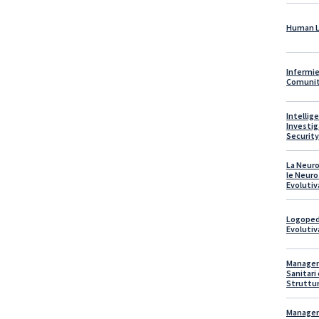
Human L
Infermier
Comuni
Intellig
Investig
Security
La Neuro
le Neuro
Evolutiv
Logopedi
Evolutiv
Managem
Sanitari 
Struttu
Manager 