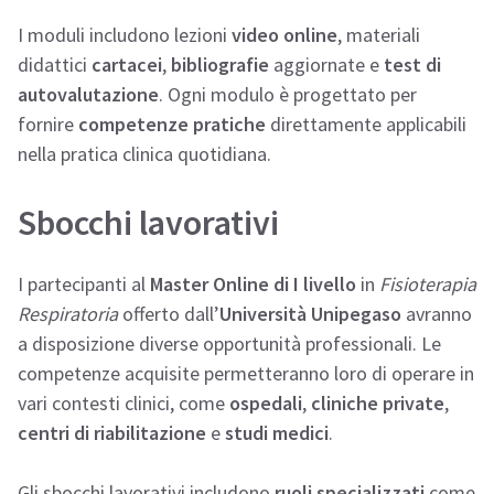
I moduli includono lezioni
video online
, materiali
didattici
cartacei
,
bibliografie
aggiornate e
test di
autovalutazione
. Ogni modulo è progettato per
fornire
competenze
pratiche
direttamente applicabili
nella pratica clinica quotidiana.
Sbocchi lavorativi
I partecipanti al
Master Online di I livello
in
Fisioterapia
Respiratoria
offerto dall’
Università Unipegaso
avranno
a disposizione diverse opportunità professionali. Le
competenze acquisite permetteranno loro di operare in
vari contesti clinici, come
ospedali
,
cliniche private
,
centri di riabilitazione
e
studi medici
.
Gli sbocchi lavorativi includono
ruoli specializzati
come