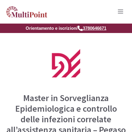
Vai
Men
al
contenuto
Orientamento e iscrizioni
3780646671
Master in Sorveglianza
Epidemiologica e controllo
delle infezioni correlate
all’assistenza sanitaria – Pegaso