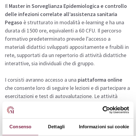
Il
Master in Sorveglianza Epidemiologica e controllo
delle infezioni correlate all’assistenza sanitaria
Pegaso
è strutturato in modalità e-learning e ha una
durata di 1500 ore, equivalenti a 60 CFU. Il percorso
formativo predeterminato prevede l’accesso a
materiali didattici sviluppati appositamente e fruibili in
rete, supportati da un repertorio di attività didattiche
interattive, sia individuali che di gruppo.
I corsisti avranno accesso a una
piattaforma online
che consente loro di seguire le lezioni e di partecipare a
esercitazioni e test di autovalutazione. Le attività
didattiche sono guidate da tutor ed esperti del settore,
che offrono supporto tecnologico e di contenuto.
Consenso
Dettagli
Informazioni sui cookie
Al termine del percorso, gli studenti dovranno superare