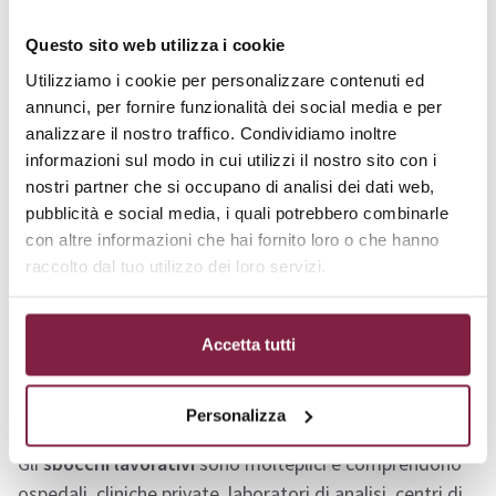
una
prova finale
che valuterà le competenze acquisite
durante il corso. Gli esami si svolgeranno presso le sedi
Questo sito web utilizza i cookie
dell’Ateneo.
Utilizziamo i cookie per personalizzare contenuti ed
annunci, per fornire funzionalità dei social media e per
Sbocchi lavorativi
analizzare il nostro traffico. Condividiamo inoltre
informazioni sul modo in cui utilizzi il nostro sito con i
nostri partner che si occupano di analisi dei dati web,
Il
Master in Sorveglianza Epidemiologica e controllo
pubblicità e social media, i quali potrebbero combinarle
delle infezioni correlate all’assistenza sanitaria
con altre informazioni che hai fornito loro o che hanno
Pegaso
prepara i partecipanti a ricoprire ruoli
raccolto dal tuo utilizzo dei loro servizi.
specialistici in vari contesti sanitari e socio-sanitari, sia
nel settore pubblico che privato. Le figure professionali
formate dal master includono medici, infermieri,
Accetta tutti
biologi, farmacisti, tecnici sanitari di laboratorio
biomedico e altre professioni sanitarie.
Personalizza
Gli
sbocchi lavorativi
sono molteplici e comprendono
ospedali, cliniche private, laboratori di analisi, centri di