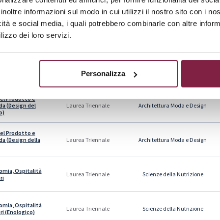
inoltre informazioni sul modo in cui utilizzi il nostro sito con i n
icità e social media, i quali potrebbero combinarle con altre inform
azione e
Scienze della Comunicazione
Laurea Triennale
lizzo dei loro servizi.
ialità
azione e
ialità
Digital Marketing
Laurea Triennale
azione e Social
Personalizza
 la P.A.)
el Prodotto e
da (Design del
Architettura Moda e Design
Laurea Triennale
o)
el Prodotto e
da (Design della
Architettura Moda e Design
Laurea Triennale
mia, Ospitalità
Scienze della Nutrizione
Laurea Triennale
ri
mia, Ospitalità
Scienze della Nutrizione
Laurea Triennale
ri (Enologico)