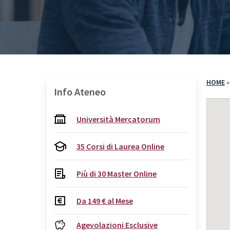
Come Iscriversi
Com
PA 110 e Lode
PA 
30 CFU per l’Insegnamento
30 
36 CFU per l’Insegnamento
Spe
60 CFU per l’Insegnamento
HOME
Info Ateneo
Specializzazione per il Sostegno
Università Mercatorum
35 Corsi di Laurea Online
Più di 30 Master Online
Da 149 € al Mese
Agevolazioni Esclusive