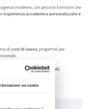
 esigenze moderne, con percorsi formativi che
un’
esperienza accademica personalizzata e
mma di
corsi di laurea
, progettati per
ssionale.
enze economiche
a quelle
sociali
,
voro.
Informazioni sui cookie
li:
Costo:
l media e per analizzare il