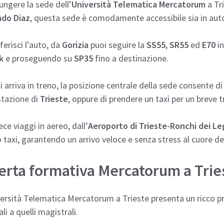
ngere la sede dell’
Università Telematica Mercatorum
a Tri
do Diaz
, questa sede è comodamente accessibile sia in auto 
ferisci l’auto, da
Gorizia
puoi seguire la
SS55
,
SR55
ed
E70
in
k
e proseguendo su
SP35
fino a destinazione.
i arriva in treno, la posizione centrale della sede consente 
stazione di
Trieste
, oppure di prendere un taxi per un breve t
ece viaggi in aereo, dall’
Aeroporto di Trieste-Ronchi dei Le
 taxi, garantendo un arrivo veloce e senza stress al cuore de
erta formativa Mercatorum a Trie
ersità Telematica Mercatorum a Trieste presenta un ricco p
ali a quelli magistrali.