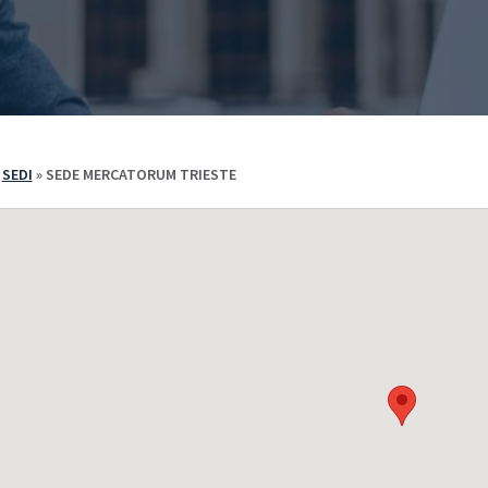
e Iscriversi
PA 110 e Lode
110 e Lode
30 e 60 CFU per l’Insegnamento
e 60 CFU per l’Insegnamento
cializzazione per il Sostegno
»
SEDI
»
SEDE MERCATORUM TRIESTE