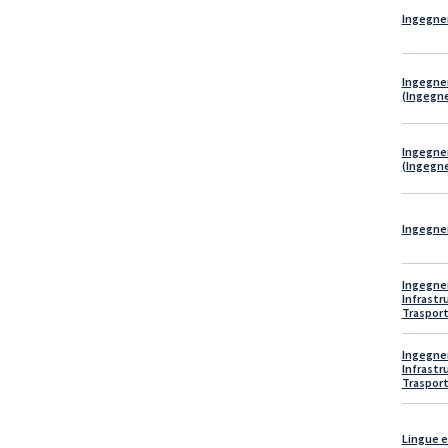
Ingegner
Ingegner
(Ingegne
Ingegner
(Ingegne
Ingegner
Ingegner
Infrastr
Trasport
Ingegner
Infrastr
Trasport
Lingue e