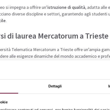
eo si impegna a offrire un’
istruzione di qualità
, adatta alle
ciano diverse discipline e settori, garantendo agli studenti 
ile
.
si di laurea Mercatorum a Trieste
versità Telematica Mercatorum a Trieste offre un’ampia ga
ndere alle esigenze dinamiche del mondo accademico e profe
udenti possono scegliere tra
percorsi
che spaziano dalle
sci
endo una formazione solida e spendibile nel mercato del la
Dettagli
’elenco dei
corsi di laurea Mercatorum
attualmente disponibi
ookie
rsi di Laurea:
Tipologia:
Area:
nalizzare contenuti ed annunci, per fornire funzionalità dei socia