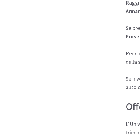
Raggiu
Arman
Se pre
Prose
Per ch
dalla 
Se inv
auto o
Off
L’Univ
trienn