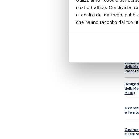
nostro traffico. Condividiamo 
di analisi dei dati web, pubbl
Comunic
che hanno raccolto dal tuo uti
Multimed
Comunic
Multimed
(Comunic
Media per
Design d
della Mo
Prodott
Design d
della Mo
Moda)
Gastrono
e Territo
Gastrono
e Territo