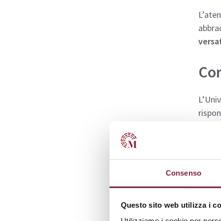
L’aten
abbrac
versat
Cor
L’Uni
rispo
Gli st
garant
Consenso
Ecco l
Questo sito web utilizza i c
Co
Utilizziamo i cookie per perso