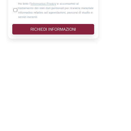
Ho letto l'
Informativa Privacy
e acconsento al
trattamento dei miei dati personali per ricevere materiale
informativo relativo ad agevolazioni, percorsi di studio e
servizi inerenti