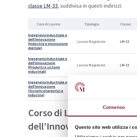
classe LM-33
,
suddivisa in questi indirizzi:
Corsi di Laurea:
Tipologia:
Classe:
Ingegneria Industriale e
dell'Innovazione
Laurea Magistrale
LM-33
(Industria e innovazione
digitale)
Ingegneria Industriale e
dell'Innovazione
Laurea Magistrale
LM-33
(Prodotti e sistemi
industriali)
Ingegneria Industriale e
dell'Innovazione
Laurea Magistrale
LM-33
(Sistemi energetici e
industria)
Consenso
Corso di Laurea in Ingegne
dell’Innovazione Mercato
Questo sito web utilizza i c
Utilizziamo i cookie per perso