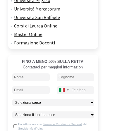
Università Pegaso
Università Mercatorum
Università San Raffaele
Corsi di Laurea Online
Master Online
Formazione Docenti
FINO A MENO 50% SULLA RETTA!
Contattaci per maggiori informazioni
Ho letto e accetto
Termini e Condizioni Generali
del
Servizio MultiPoint