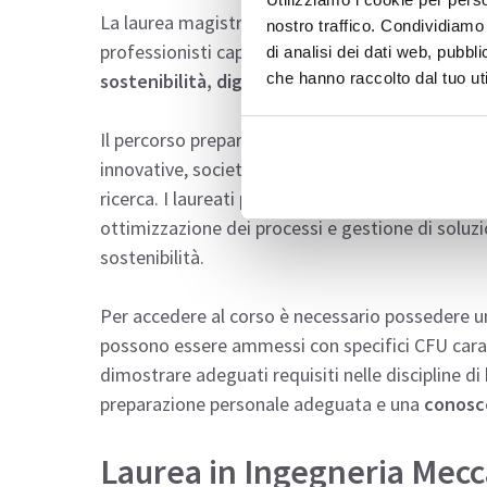
La laurea magistrale in Ingegneria Industriale
nostro traffico. Condividiamo 
professionisti capaci di operare nei principali a
di analisi dei dati web, pubbl
sostenibilità, digitalizzazione e innovazione
che hanno raccolto dal tuo uti
Il percorso prepara a
ruoli tecnici, progettuali
innovative, società di consulenza, studi di proge
ricerca. I laureati possono occuparsi di projec
ottimizzazione dei processi e gestione di soluzio
sostenibilità.
Per accedere al corso è necessario possedere un
possono essere ammessi con specifici CFU caratt
dimostrare adeguati requisiti nelle discipline di
preparazione personale adeguata e una
conosce
Laurea in Ingegneria Mecca