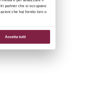
ostri partner che si occupano
azioni che hai fornito loro o
Accetta tutti