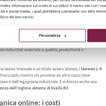
 e dell’Innovazione LM-33 dell’Università Mercatorum forma
inoltre informazioni sul modo in cui utilizzi il nostro sito con i n
mbiti dell’ingegneria industriale, con attenzione a
icità e social media, i quali potrebbero combinarle con altre inform
 tecnologica
.
lizzo dei loro servizi.
 e manageriali
in aziende manifatturiere, imprese
Personalizza
ttazione, aziende energetiche, enti pubblici e centri di
t management, coordinamento tecnico, sviluppo di prodotti,
ni industriali orientate a qualità, produttività e
a laurea triennale o un titolo estero idoneo; i
laureati L-9
erizzanti, mentre chi proviene da altre classi deve
 base e dell’ingegneria industriale. È richiesta anche una
nza dell’inglese almeno di livello B1
.
nica online: i costi