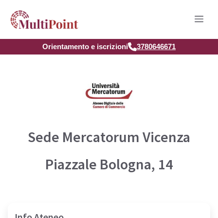
Vai
Men
al
contenuto
Orientamento e iscrizioni
3780646671
Sede Mercatorum Vicenza
Piazzale Bologna, 14
Info Ateneo