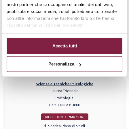
nostri partner che si occupano di analisi dei dati web,
Piano di Studi
pubblicità e social media, i quali potrebbero combinarle
con altre informazioni che hai fornito loro o che hanno
Lingue e Mercati
raccolto dal tuo utilizzo dei loro servizi.
Laurea Triennale
Lingue
Da € 1788 a € 3600
Accetta tutti
RICHIEDI INFO
Personalizza
Piano di Studi
Scienze e Tecniche Psicologiche
Laurea Triennale
Psicologia
Da € 1788 a € 3600
RICHIEDI INFO
Piano di Studi