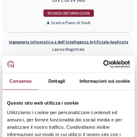
Da € 1788 a € 3600
RICHIEDI INFO
Piano di Studi
Ingegneria Informatica e dell’Intelligenza Artificiale Applicata
Laurea Magistrale
Ingegneria Informatica
Da € 1788 a € 3600
RICHIEDI INFO
Consenso
Dettagli
Informazioni sui cookie
Piano di Studi
Questo sito web utilizza i cookie
Lingue e culture straniere per l'era digitale: scuola, società e
professioni
Utilizziamo i cookie per personalizzare contenuti ed
Laurea Magistrale
annunci, per fornire funzionalità dei social media e per
Lingue
analizzare il nostro traffico. Condividiamo inoltre
Da € 1788 a € 3600
informazioni sul modo in cui utilizzi il nostro sito con i