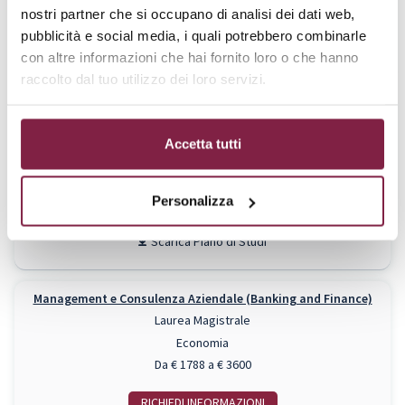
nostri partner che si occupano di analisi dei dati web,
RICHIEDI INFO
pubblicità e social media, i quali potrebbero combinarle
Piano di Studi
con altre informazioni che hai fornito loro o che hanno
raccolto dal tuo utilizzo dei loro servizi.
Management e Consulenza Aziendale
Laurea Magistrale
Accetta tutti
Economia
Da € 1788 a € 3600
Personalizza
RICHIEDI INFO
Piano di Studi
Management e Consulenza Aziendale (Banking and Finance)
Laurea Magistrale
Economia
Da € 1788 a € 3600
RICHIEDI INFO