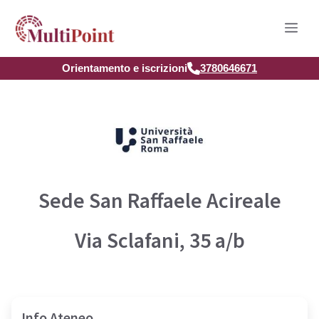
Vai
Men
al
contenuto
Orientamento e iscrizioni
3780646671
Sede San Raffaele Acireale
Via Sclafani, 35 a/b
Info Ateneo