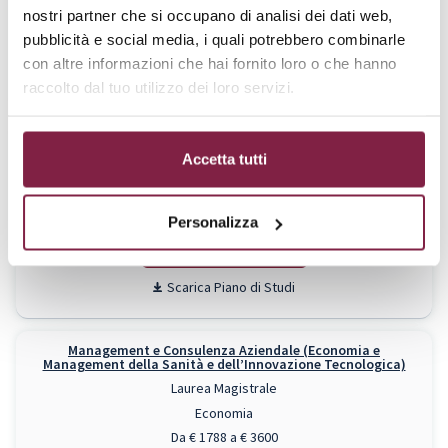
Da € 1788 a € 3600
nostri partner che si occupano di analisi dei dati web,
pubblicità e social media, i quali potrebbero combinarle
RICHIEDI INFO
con altre informazioni che hai fornito loro o che hanno
Piano di Studi
raccolto dal tuo utilizzo dei loro servizi.
Management e Consulenza Aziendale (Banking and Finance)
Accetta tutti
Laurea Magistrale
Economia
Da € 1788 a € 3600
Personalizza
RICHIEDI INFO
Piano di Studi
Management e Consulenza Aziendale (Economia e
Management della Sanità e dell’Innovazione Tecnologica)
Laurea Magistrale
Economia
Da € 1788 a € 3600