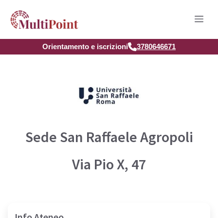
Vai
Men
al
contenuto
Orientamento e iscrizioni
3780646671
Sede San Raffaele Agropoli
Via Pio X, 47
Info Ateneo