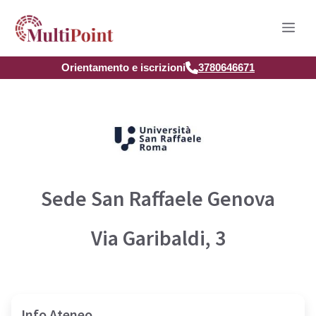
Vai
Men
al
contenuto
Orientamento e iscrizioni
3780646671
Sede San Raffaele Genova
Via Garibaldi, 3
Info Ateneo