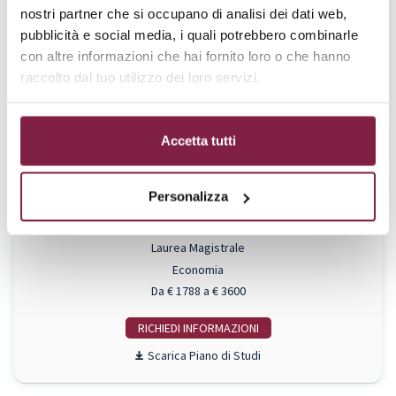
nostri partner che si occupano di analisi dei dati web,
Management e Consulenza Aziendale (Banking and Finance)
pubblicità e social media, i quali potrebbero combinarle
Laurea Magistrale
con altre informazioni che hai fornito loro o che hanno
Economia
raccolto dal tuo utilizzo dei loro servizi.
Da € 1788 a € 3600
RICHIEDI INFO
Accetta tutti
Piano di Studi
Personalizza
Management e Consulenza Aziendale (Economia e
Management della Sanità e dell’Innovazione Tecnologica)
Laurea Magistrale
Economia
Da € 1788 a € 3600
RICHIEDI INFO
Piano di Studi