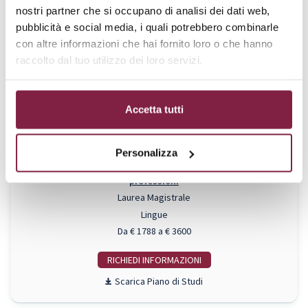
nostri partner che si occupano di analisi dei dati web,
pubblicità e social media, i quali potrebbero combinarle
Ingegneria Informatica e dell’Intelligenza Artificiale Applicata
con altre informazioni che hai fornito loro o che hanno
Laurea Magistrale
raccolto dal tuo utilizzo dei loro servizi.
Ingegneria Informatica
Da € 1788 a € 3600
RICHIEDI INFO
Accetta tutti
Piano di Studi
Personalizza
Lingue e culture straniere per l'era digitale: scuola, società e
professioni
Laurea Magistrale
Lingue
Da € 1788 a € 3600
RICHIEDI INFO
Piano di Studi