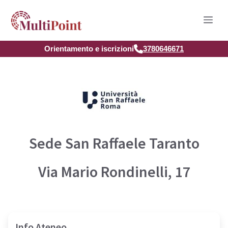
Vai
Men
al
contenuto
Orientamento e iscrizioni
3780646671
Sede San Raffaele Taranto
Via Mario Rondinelli, 17
Info Ateneo