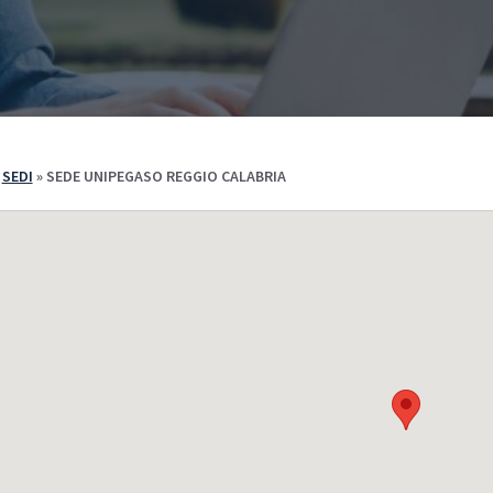
e Iscriversi
PA 110 e Lode
110 e Lode
30 e 60 CFU per l’Insegnamento
e 60 CFU per l’Insegnamento
cializzazione per il Sostegno
»
SEDI
»
SEDE UNIPEGASO REGGIO CALABRIA