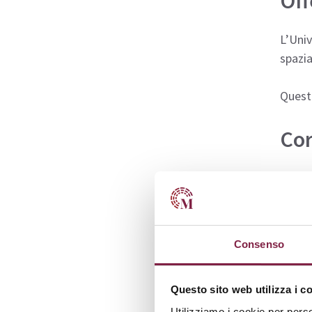
Off
L’Univ
spazi
Questo
Cor
Presso
offrir
Gli st
Consenso
parte 
Ecco l
Questo sito web utilizza i c
Utilizziamo i cookie per perso