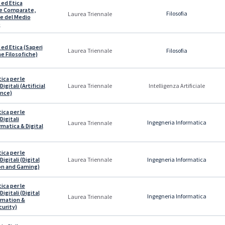
 ed Etica
ie Comparate,
Filosofia
Laurea Triennale
 e del Medio
)
 ed Etica (Saperi
Filosofia
Laurea Triennale
he Filosofiche)
ica per le
igitali (Artificial
Laurea Triennale
Intelligenza Artificiale
ence)
ica per le
Digitali
Ingegneria Informatica
Laurea Triennale
rmatica & Digital
ica per le
igitali (Digital
Ingegneria Informatica
Laurea Triennale
on and Gaming)
ica per le
igitali (Digital
Ingegneria Informatica
Laurea Triennale
rmation &
urity)