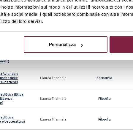
inoltre informazioni sul modo in cui utilizzi il nostro sito con i n
rsi di Laurea:
Tipologia:
Area:
icità e social media, i quali potrebbero combinarle con altre inform
lizzo dei loro servizi.
a Aziendale
ss Management e
Economia
Laurea Triennale
za Direzionale)
Personalizza
a Aziendale
 Digitali e ESG
Economia
Laurea Triennale
ment)
a Aziendale
ment delle
Economia
Laurea Triennale
Turistiche)
 ed Etica (Etica
elligenza
Filosofia
Laurea Triennale
le)
 ed Etica
Filosofia
Laurea Triennale
ia e Letteratura)