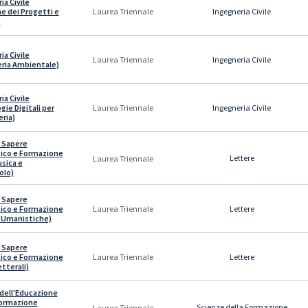
ia Civile
e dei Progetti e
Ingegneria Civile
Laurea Triennale
)
ia Civile
Ingegneria Civile
Laurea Triennale
ria Ambientale)
ia Civile
gie Digitali per
Ingegneria Civile
Laurea Triennale
eria)
 Sapere
ico e Formazione
Lettere
Laurea Triennale
usica e
olo)
 Sapere
ico e Formazione
Lettere
Laurea Triennale
 Umanistiche)
 Sapere
ico e Formazione
Lettere
Laurea Triennale
etterali)
dell'Educazione
Formazione
Scienze della Formazione
Laurea Triennale