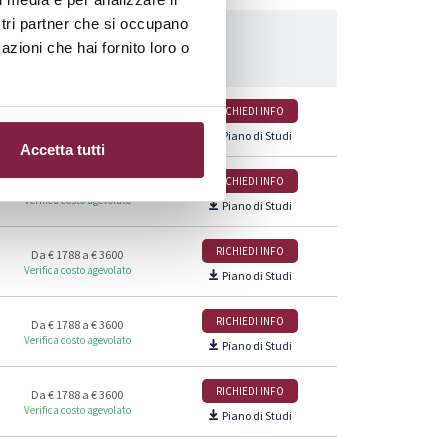
ostri partner che si occupano
Costo:
azioni che hai fornito loro o
RICHIEDI INFO
Da € 1788 a € 3600
Verifica costo agevolato
Piano di Studi
Accetta tutti
RICHIEDI INFO
Da € 1788 a € 3600
Verifica costo agevolato
Piano di Studi
RICHIEDI INFO
Da € 1788 a € 3600
Verifica costo agevolato
Piano di Studi
RICHIEDI INFO
Da € 1788 a € 3600
Verifica costo agevolato
Piano di Studi
RICHIEDI INFO
Da € 1788 a € 3600
Verifica costo agevolato
Piano di Studi