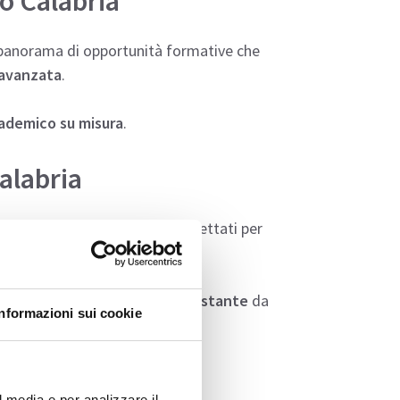
o Calabria
 panorama di opportunità formative che
 avanzata
.
ademico su misura
.
alabria
aso
, i corsi di laurea sono progettati per
e disponibile e un
supporto costante
da
Informazioni sui cookie
l media e per analizzare il