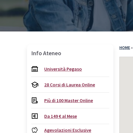
Come Iscriversi
Com
PA 110 e Lode
PA 
30 CFU per l’Insegnamento
30 
36 CFU per l’Insegnamento
Spe
60 CFU per l’Insegnamento
HOME
Info Ateneo
Specializzazione per il Sostegno
Università Pegaso
28 Corsi di Laurea Online
Più di 100 Master Online
Da 149 € al Mese
Agevolazioni Esclusive