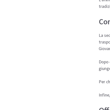
tradiz
Com
La sed
traspo
Giovan
Dopo c
giunge
Per ch
Infine,