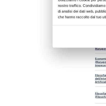
nostro traffico. Condividiamo 
Co
di analisi dei dati web, pubbl
che hanno raccolto dal tuo uti
Economi
(Busine
Consulen
Economi
(Imprese
Manage
Economi
(Manage
Imprese 
Filosofia
dell’Int
Artificia
Filosofia
(Filosof