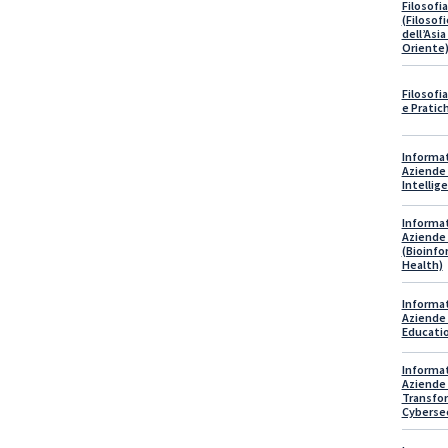
Filosofia
(Filosof
dell’Asia
Oriente
Filosofia
e Pratic
Informat
Aziende D
Intellig
Informat
Aziende 
(Bioinfo
Health)
Informat
Aziende D
Educati
Informat
Aziende D
Transfo
Cybersec