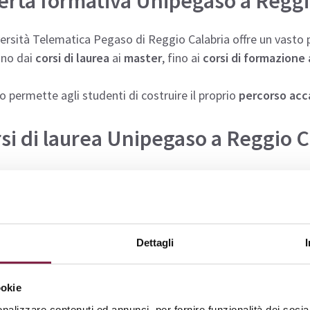
erta formativa Unipegaso a Reggi
ersità Telematica Pegaso di Reggio Calabria offre un vasto
ano dai
corsi di laurea
ai
master
, fino ai
corsi di formazione
 permette agli studenti di costruire il proprio
percorso acc
si di laurea Unipegaso a Reggio C
 la sede di Reggio Calabria dell’
Università Telematica Peg
e
massima flessibilità
e
accessibilità
.
udenti possono seguire le lezioni online, con materiale sempr
Dettagli
di tutor qualificati.
’elenco dei
corsi di laurea Pegaso
attualmente disponibili:
ookie
nalizzare contenuti ed annunci, per fornire funzionalità dei socia