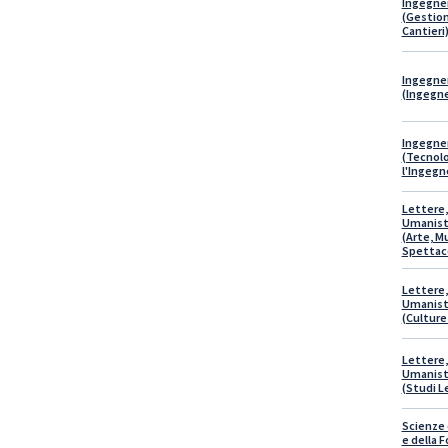
Ingegner
(Gestion
Cantieri
Ingegner
(Ingegne
Ingegner
(Tecnolo
l'Ingegn
Lettere,
Umanist
(Arte, M
Spettac
Lettere,
Umanist
(Culture
Lettere,
Umanist
(Studi L
Scienze 
e della 