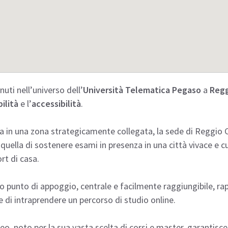
uti nell’universo dell’
Università Telematica Pegaso
a
Regg
bilità
e l’
accessibilità
.
a in una zona strategicamente collegata, la sede di Reggio C
 quella di sostenere esami in presenza in una città vivace e c
t di casa.
 punto di appoggio, centrale e facilmente raggiungibile, ra
e di intraprendere un percorso di studio online.
eo, noto per la sua vasta scelta di corsi e master, garantisce