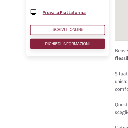
Prova la Piattaforma
ISCRIVITI ONLINE
RICHIEDI INFORMAZIONI
Benven
flessi
Situat
unica:
comfor
Questo
scegli
L’aten