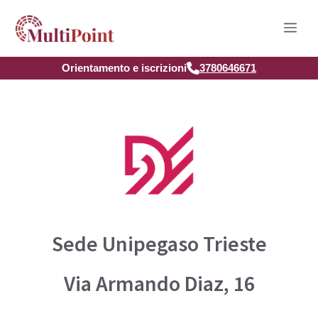
Vai
Men
al
contenuto
Orientamento e iscrizioni
3780646671
Sede Unipegaso Trieste
Via Armando Diaz, 16