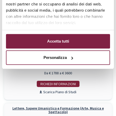
Ingegneria Civile (Ingegneria Ambientale)
nostri partner che si occupano di analisi dei dati web,
Laurea Triennale
pubblicità e social media, i quali potrebbero combinarle
Ingegneria Civile
con altre informazioni che hai fornito loro o che hanno
Da € 1788 a € 3600
raccolto dal tuo utilizzo dei loro servizi.
RICHIEDI INFO
Piano di Studi
Accetta tutti
Ingegneria Civile (Tecnologie Digitali per l'Ingegneria)
Personalizza
Laurea Triennale
Ingegneria Civile
Da € 1788 a € 3600
RICHIEDI INFO
Piano di Studi
Lettere, Sapere Umanistico e Formazione (Arte, Musica e
Spettacolo)