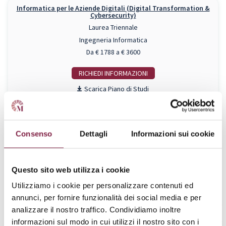
Informatica per le Aziende Digitali (Digital Transformation &
Cybersecurity)
Laurea Triennale
Ingegneria Informatica
Da € 1788 a € 3600
RICHIEDI INFO
Piano di Studi
Ingegneria Civile (Gestione dei Progetti e Cantieri)
Laurea Triennale
Consenso
Dettagli
Informazioni sui cookie
Ingegneria Civile
Da € 1788 a € 3600
Questo sito web utilizza i cookie
RICHIEDI INFO
Utilizziamo i cookie per personalizzare contenuti ed
Piano di Studi
annunci, per fornire funzionalità dei social media e per
analizzare il nostro traffico. Condividiamo inoltre
informazioni sul modo in cui utilizzi il nostro sito con i