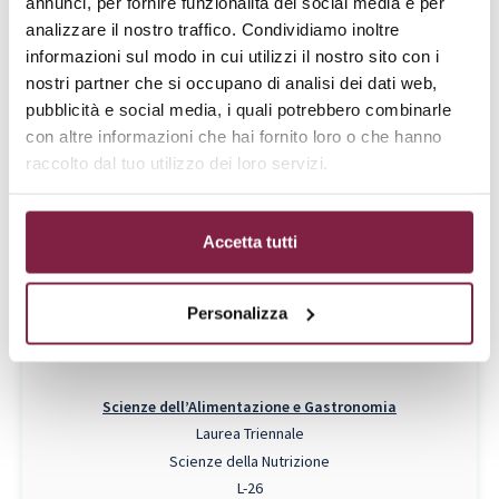
annunci, per fornire funzionalità dei social media e per
Scienze Biologiche
analizzare il nostro traffico. Condividiamo inoltre
Laurea Triennale
informazioni sul modo in cui utilizzi il nostro sito con i
Scienze Biologiche
nostri partner che si occupano di analisi dei dati web,
L-13
pubblicità e social media, i quali potrebbero combinarle
Da € 5000
con altre informazioni che hai fornito loro o che hanno
raccolto dal tuo utilizzo dei loro servizi.
RICHIEDI INFO
Piano di Studi
Accetta tutti
Personalizza
Scienze dell’Alimentazione e Gastronomia
Laurea Triennale
Scienze della Nutrizione
L-26