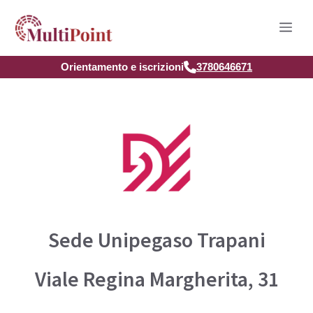
Vai
Men
al
contenuto
Orientamento e iscrizioni
3780646671
Sede Unipegaso Trapani
Viale Regina Margherita, 31