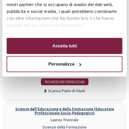
nostri partner che si occupano di analisi dei dati web,
Da € 1788 a € 3600
pubblicità e social media, i quali potrebbero combinarle
RICHIEDI INFO
con altre informazioni che hai fornito loro o che hanno
raccolto dal tuo utilizzo dei loro servizi.
Piano di Studi
Scienze dell'Educazione e della Formazione (Educatore dei
Accetta tutti
Servizi Educativi per l'Infanzia)
Laurea Triennale
Scienze della Formazione
Personalizza
Da € 1788 a € 3600
RICHIEDI INFO
Piano di Studi
Scienze dell'Educazione e della Formazione (Educatore
Professionale Socio-Pedagogico)
Laurea Triennale
Scienze della Formazione