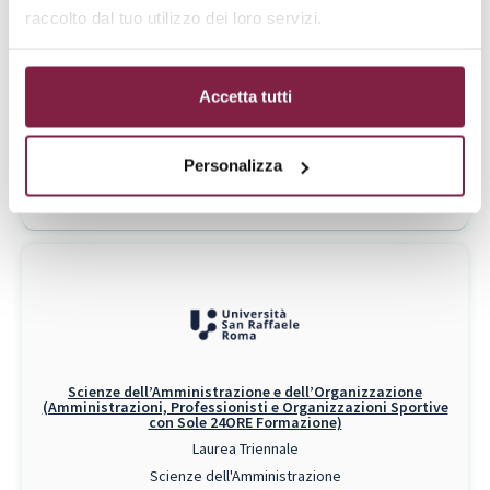
Scienze dell’Amministrazione e dell’Organizzazione
raccolto dal tuo utilizzo dei loro servizi.
Laurea Triennale
Scienze dell'Amministrazione
L-16
Accetta tutti
Da € 1788 a € 3600
RICHIEDI INFO
Personalizza
Piano di Studi
Scienze dell’Amministrazione e dell’Organizzazione
(Amministrazioni, Professionisti e Organizzazioni Sportive
con Sole 24ORE Formazione)
Laurea Triennale
Scienze dell'Amministrazione